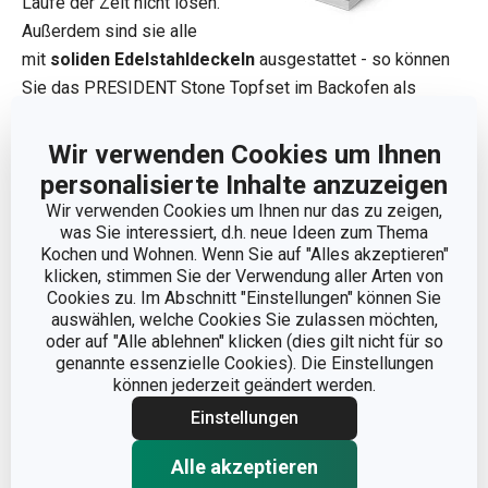
Laufe der Zeit nicht lösen.
Außerdem sind sie alle
mit
soliden Edelstahldeckeln
ausgestattet - so können
Sie das PRESIDENT Stone Topfset im Backofen als
Auflaufform oder auch nur zum Backen ohne Deckel
verwenden. Natürlich sorgt der Sandwich-Induktionsboden
Wir verwenden Cookies um Ihnen
dafür, dass das Kochgeschirr über die gesamte Fläche
personalisierte Inhalte anzuzeigen
gleichmäßig erhitzt wird.
Wir verwenden Cookies um Ihnen nur das zu zeigen,
was Sie interessiert, d.h. neue Ideen zum Thema
Kochen und Wohnen. Wenn Sie auf "Alles akzeptieren"
Das PRESIDENT Stone Kochgeschirr ist
einzeln oder im
klicken, stimmen Sie der Verwendung aller Arten von
praktischen 8-teiligen Topfset
erhältlich und kann
Cookies zu. Im Abschnitt "Einstellungen" können Sie
bedenkenlos in der Spülmaschine gereinigt werden. Dank
auswählen, welche Cookies Sie zulassen möchten,
oder auf "Alle ablehnen" klicken (dies gilt nicht für so
der hochwertigen Qualität bieten wir Ihnen eine
genannte essenzielle Cookies). Die Einstellungen
außergewöhnliche
5-Jahres-Garantie
auf das
können jederzeit geändert werden.
Kochgeschirr.
Einstellungen
PRESIDENT Stone
Kochgeschirr gibt es als Set oder
Alle akzeptieren