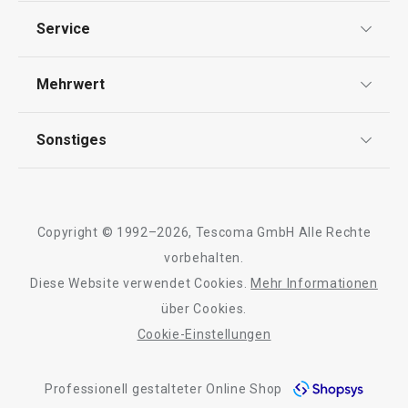
Stone mit Decke
ø 24 cm, 6.0 l
Datenschutz
Service
Widerrufsrecht
Versand & Zahlung
Mehrwert
89,90 €
85,90 €
Impressum
FAQ
Auf Lager
Auf Lager
AGB
TESCOMA Club
Sonstiges
Kontaktformular
Warenkorb
Warenkorb
Design
Garantie
Meilensteine
Trusted Shops
Rücksendung und Reklamation
Über TESCOMA
Copyright © 1992–2026, Tescoma GmbH Alle Rechte
Qualität
Alle Produkte der Linie PRESIDENT Stone
Für Unternehmen
vorbehalten.
Diese Website verwendet Cookies.
Mehr Informationen
Barrierefreiheit
über Cookies.
Cookie-Einstellungen
Professionell gestalteter Online Shop