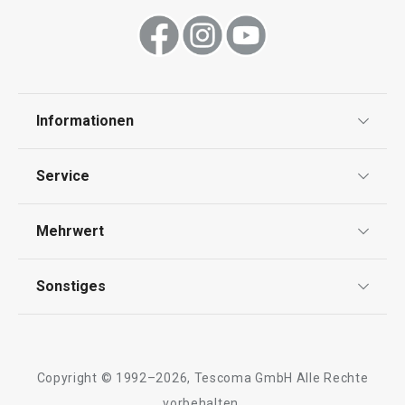
Informationen
Datenschutz
Service
Widerrufsrecht
Versand & Zahlung
Mehrwert
Impressum
FAQ
AGB
TESCOMA Club
Sonstiges
Kontaktformular
Design
Garantie
Meilensteine
Trusted Shops
Rücksendung und Reklamation
Über TESCOMA
Copyright © 1992–2026, Tescoma GmbH Alle Rechte
Qualität
Für Unternehmen
vorbehalten.