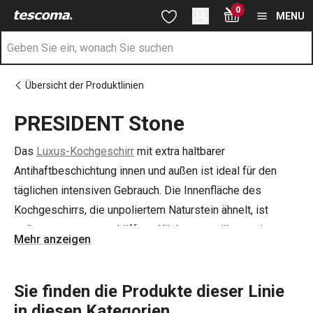
Sie befinden sich auf der PRESIDENT Stone Seite
0
Zum Hauptinhalt springen
Zur Navigation springen
Zur Suche springen
MENU
Übersicht der Produktlinien
PRESIDENT Stone
Das
Luxus-Kochgeschirr
mit extra haltbarer
Antihaftbeschichtung innen und außen ist ideal für den
täglichen intensiven Gebrauch. Die Innenfläche des
Kochgeschirrs, die unpoliertem Naturstein ähnelt, ist
selbst gegen ungeschliffene Küchenutensilien resistent.
Mehr anzeigen
Es kocht und backt ohne Anbrennen und ist leicht sauber
zu halten. Das
achtteilige Topfset
sowie die einzelnen
Töpfe
Sie finden die Produkte dieser Linie
,
Pfannen
und
tiefe Pfannen mit Deckeln
eignen sich
zum Veredeln oder Überbacken von Speisen im Ofen.
in diesen Kategorien