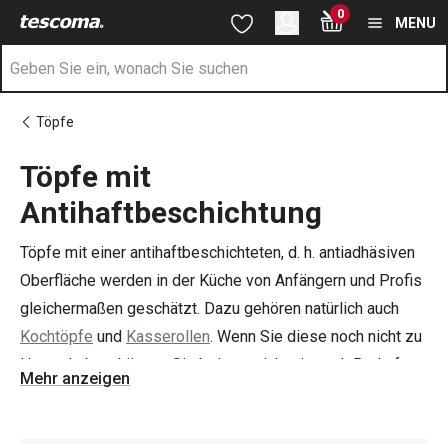
Sie befinden sich auf der Töpfe mit Antihaftbeschichtung Seite
0
Zum Hauptinhalt springen
Zur Navigation springen
Zur Suche springen
MENU
Töpfe
Töpfe mit
Antihaftbeschichtung
Töpfe mit einer antihaftbeschichteten, d. h. antiadhäsiven
Oberfläche werden in der Küche von Anfängern und Profis
gleichermaßen geschätzt. Dazu gehören natürlich auch
Kochtöpfe
und
Kasserollen
. Wenn Sie diese noch nicht zu
Hause haben, können Sie bei uns sicher je nach Bedarf
Mehr anzeigen
Einzelstücke oder Sets von Kochgeschirr auswählen.