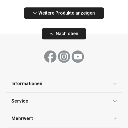
Weitere Produkte anzeigen
Nach oben
Informationen
Datenschutz
Service
Widerrufsrecht
Versand & Zahlung
Mehrwert
Impressum
FAQ