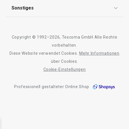
AGB
TESCOMA Club
Sonstiges
Kontaktformular
Design
Garantie
Meilensteine
Trusted Shops
Rücksendung und Reklamation
Über TESCOMA
Copyright © 1992–2026, Tescoma GmbH Alle Rechte
Qualität
Für Unternehmen
vorbehalten.
Diese Website verwendet Cookies.
Mehr Informationen
Barrierefreiheit
über Cookies.
Cookie-Einstellungen
Professionell gestalteter Online Shop