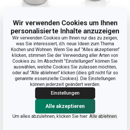
Wir verwenden Cookies um Ihnen
Versandkostenfrei
personalisierte Inhalte anzuzeigen
Topf GrandCHEF+
Kasserolle GrandCHEF+
Wir verwenden Cookies um Ihnen nur das zu zeigen,
ø 24 cm, 6,0 l
ø 18 cm, 1,8 l
was Sie interessiert, d.h. neue Ideen zum Thema
Kochen und Wohnen. Wenn Sie auf "Alles akzeptieren"
65,90 €
39,90 €
klicken, stimmen Sie der Verwendung aller Arten von
Auf Lager
Auf Lager
Cookies zu. Im Abschnitt "Einstellungen" können Sie
auswählen, welche Cookies Sie zulassen möchten,
Warenkorb
Warenkorb
oder auf "Alle ablehnen" klicken (dies gilt nicht für so
genannte essenzielle Cookies). Die Einstellungen
können jederzeit geändert werden.
Einstellungen
Alle akzeptieren
Um alles abzulehnen, klicken Sie hier:
Alle ablehnen.