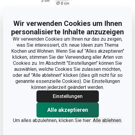
Wir verwenden Cookies um Ihnen
personalisierte Inhalte anzuzeigen
Wir verwenden Cookies um Ihnen nur das zu zeigen,
Abmessungen
was Sie interessiert, d.h. neue Ideen zum Thema
Kochen und Wohnen. Wenn Sie auf "Alles akzeptieren"
klicken, stimmen Sie der Verwendung aller Arten von
DURCHMESSER (CM)
6
Cookies zu. Im Abschnitt "Einstellungen" können Sie
auswählen, welche Cookies Sie zulassen möchten,
oder auf "Alle ablehnen" klicken (dies gilt nicht für so
Andere Parameter
genannte essenzielle Cookies). Die Einstellungen
können jederzeit geändert werden.
Einstellungen
KATEGORIE
Teigrad
Alle akzeptieren
MATERIAL
Kunststoff
Um alles abzulehnen, klicken Sie hier:
Alle ablehnen.
PRODUKTART
Ausstechformen-Set