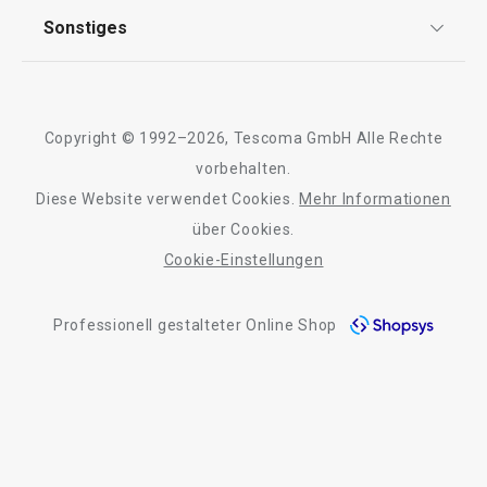
AGB
TESCOMA Club
Sonstiges
Kontaktformular
Design
Garantie
Meilensteine
Trusted Shops
Rücksendung und Reklamation
Über TESCOMA
Neuheiten
Copyright © 1992–2026, Tescoma GmbH Alle Rechte
Qualität
Für Unternehmen
Kühl-Kuchentran
vorbehalten.
Set für halbgetauchte Kekse
Servierbrett mit
DELÍCIA
Diese Website verwendet Cookies.
Mehr Informationen
Barrierefreiheit
ø 34 cm
über Cookies.
Cookie-Einstellungen
11,90 €
27,90 €
Auf Lager
Auf Lager
Professionell gestalteter Online Shop
Warenkorb
Warenkorb
Alle Produkte der Linie DELÍCIA