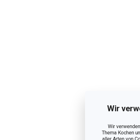
Wir verw
Wir verwenden 
Thema Kochen und
aller Arten von C