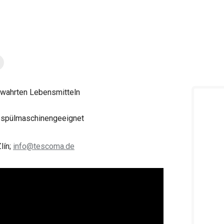
ewahrten Lebensmitteln
nd spülmaschinengeeignet
lín;
info@tescoma.de