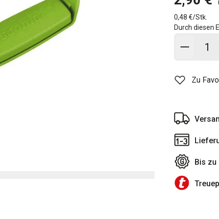
0,48 €/Stk.
Durch diesen E
In den
Zu Favo
Versan
Liefer
Bis zu
Treue