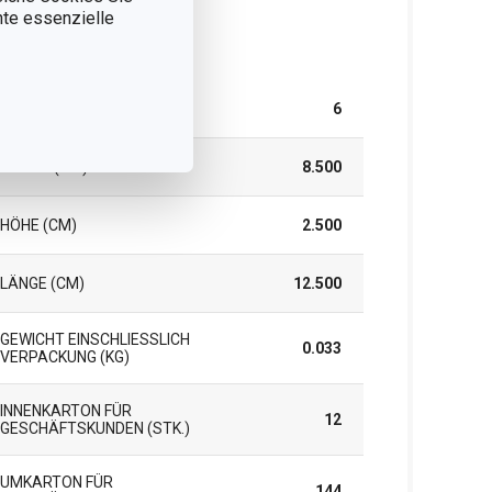
nnte essenzielle
rpackung
TEILE IM SET
6
BREITE (CM)
8.500
HÖHE (CM)
2.500
LÄNGE (CM)
12.500
GEWICHT EINSCHLIESSLICH V
0.033
ERPACKUNG (KG)
INNENKARTON FÜR
12
GESCHÄFTSKUNDEN (STK.)
UMKARTON FÜR
144