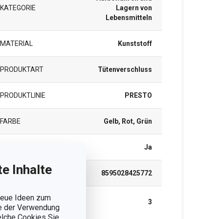
KATEGORIE
Lagern von
Lebensmitteln
MATERIAL
Kunststoff
PRODUKTART
Tütenverschluss
PRODUKTLINIE
PRESTO
FARBE
Gelb, Rot, Grün
SPÜLMASCHINE
Ja
e Inhalte
EAN
8595028425772
 neue Ideen zum
GARANTIE (IN
3
JAHREN)
ie der Verwendung
welche Cookies Sie