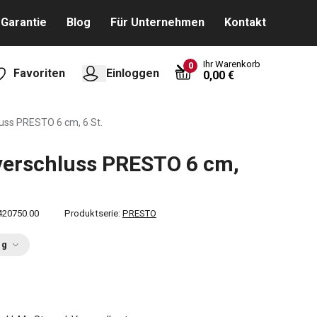
Garantie
Blog
Für Unternehmen
Kontakt
Ihr Warenkorb
0
Favoriten
Einloggen
0,00 €
uss PRESTO 6 cm, 6 St.
verschluss PRESTO 6 cm,
420750.00
Produktserie:
PRESTO
ng