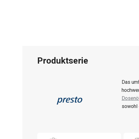
Produktserie
Das umf
hochwer
Dosenöf
sowohl 