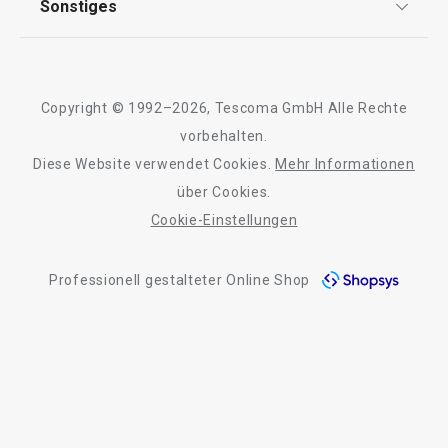
Sonstiges
Kontaktformular
Design
Garantie
Meilensteine
Trusted Shops
Rücksendung und Reklamation
Über TESCOMA
Copyright © 1992–2026, Tescoma GmbH Alle Rechte
Qualität
Für Unternehmen
vorbehalten.
Diese Website verwendet Cookies.
Mehr Informationen
Barrierefreiheit
über Cookies.
Cookie-Einstellungen
Professionell gestalteter Online Shop