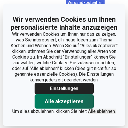
Versandkostenfrei
Presse für Müsliriegel
Akku-Stabmixer
Wir verwenden Cookies um Ihnen
DELLA CASA
GrandCHEF, mit
personalisierte Inhalte anzuzeigen
Zubehörteilen
Wir verwenden Cookies um Ihnen nur das zu zeigen,
29,90 €
149,90 €
was Sie interessiert, d.h. neue Ideen zum Thema
Kochen und Wohnen. Wenn Sie auf "Alles akzeptieren"
Auf Lager
Auf Lager
klicken, stimmen Sie der Verwendung aller Arten von
Warenkorb
Warenkorb
Cookies zu. Im Abschnitt "Einstellungen" können Sie
auswählen, welche Cookies Sie zulassen möchten,
oder auf "Alle ablehnen" klicken (dies gilt nicht für so
genannte essenzielle Cookies). Die Einstellungen
können jederzeit geändert werden.
Einstellungen
Alle akzeptieren
Um alles abzulehnen, klicken Sie hier:
Alle ablehnen.