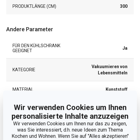
PRODUKTLÄNGE (CM)
300
Andere Parameter
FÜR DEN KÜHLSCHRANK
Ja
GEEIGNET
Vakuumieren von
KATEGORIE
Lebensmitteln
MATERIAL
Kunststoff
Wir verwenden Cookies um Ihnen
MIKROWELLENGEEIGNET
Ja
personalisierte Inhalte anzuzeigen
PRODUKTART
Vakuumierfolie
Wir verwenden Cookies um Ihnen nur das zu zeigen,
was Sie interessiert, d.h. neue Ideen zum Thema
Kochen und Wohnen. Wenn Sie auf "Alles akzeptieren"
PRODUKTLINIE
4FOOD