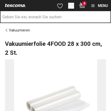
Sie befinden sich auf der Vakuumierfolie 4FOOD 28 x 300 cm, 2 
0
Zum Hauptinhalt springen
Zur Navigation springen
Zur Suche springen
MENU
Vakuumieren
Vakuumierfolie 4FOOD 28 x 300 cm,
2 St.