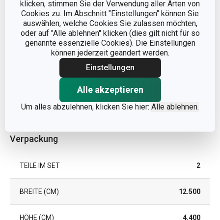
klicken, stimmen Sie der Verwendung aller Arten von
Cookies zu. Im Abschnitt "Einstellungen" können Sie
auswählen, welche Cookies Sie zulassen möchten,
TIEFKÜHLGEEIGNET
Ja
oder auf "Alle ablehnen" klicken (dies gilt nicht für so
genannte essenzielle Cookies). Die Einstellungen
SPÜLMASCHINE
Nein
können jederzeit geändert werden.
Einstellungen
EAN
8592973118902
Alle akzeptieren
GARANTIE (IN JAHREN)
2
Um alles abzulehnen, klicken Sie hier:
Alle ablehnen.
Verpackung
TEILE IM SET
2
BREITE (CM)
12.500
HÖHE (CM)
4.400