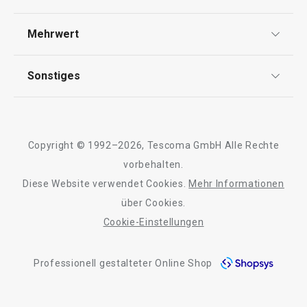
Widerrufsrecht
Versand & Zahlung
Mehrwert
Impressum
FAQ
AGB
TESCOMA Club
Sonstiges
Kontaktformular
Design
Garantie
Meilensteine
Trusted Shops
Rücksendung und Reklamation
Über TESCOMA
Kühlschrankmatte 4FOOD
Elastischer Sil
Copyright © 1992–2026, Tescoma GmbH Alle Rechte
Qualität
47 x 30 cm
ø 30 cm
Für Unternehmen
vorbehalten.
Diese Website verwendet Cookies.
Mehr Informationen
Barrierefreiheit
über Cookies.
7,90 €
11,90 €
Cookie-Einstellungen
Auf Lager
Auf Lager
Warenkorb
Warenkorb
Professionell gestalteter Online Shop