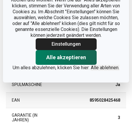
KATEGORIE
Küchenutensilien
klicken, stimmen Sie der Verwendung aller Arten von
Cookies zu. Im Abschnitt "Einstellungen" können Sie
Kunststoff, rostfreier
auswählen, welche Cookies Sie zulassen möchten,
MATERIAL
Edelstahl
oder auf "Alle ablehnen" klicken (dies gilt nicht für so
genannte essenzielle Cookies). Die Einstellungen
können jederzeit geändert werden.
PRODUKTART
Pfannenwender
Einstellungen
PRODUKTLINIE
PRESTO
Alle akzeptieren
Um alles abzulehnen, klicken Sie hier:
Alle ablehnen.
FARBE
Edelstahlfarben
SPÜLMASCHINE
Ja
EAN
8595028425468
GARANTIE (IN
3
JAHREN)