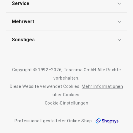
Essen
Service
Widerrufsrecht
Versand & Zahlung
Mehrwert
Impressum
FAQ
AGB
TESCOMA Club
Sonstiges
Kontaktformular
Design
Garantie
Meilensteine
Trusted Shops
Rücksendung und Reklamation
Über TESCOMA
Copyright © 1992–2026, Tescoma GmbH Alle Rechte
Qualität
Für Unternehmen
vorbehalten.
Neuheiten
Versandkostenfrei
Neuheiten
Diese Website verwendet Cookies.
Mehr Informationen
Barrierefreiheit
Doppelpfanne i-PRESTO ø 26 cm
Schaufel für Sch
über Cookies.
PRESTO
Cookie-Einstellungen
Professionell gestalteter Online Shop
49,90 €
5,90 €