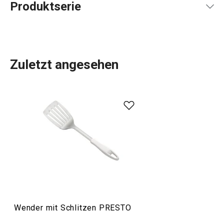
Produktserie
Zuletzt angesehen
Das umfangreiche PRESTO-Sortiment umfasst
grundlegende
praktische Küchenutensilien
. Sie werden
aus hochwertigen Materialien hergestellt und sind
dennoch erschwinglich. In der PRESTO-Linie finden Sie
Schaber
,
Dosenöffner
,
Schöpfkellen
,
Siebe
,
Messer
und
andere Küchengeräte. Die Küchengeräte von PRESTO
erleichtern sowohl erfahrenen als auch unerfahrenen
Köchen die Arbeit.
Wender mit Schlitzen PRESTO