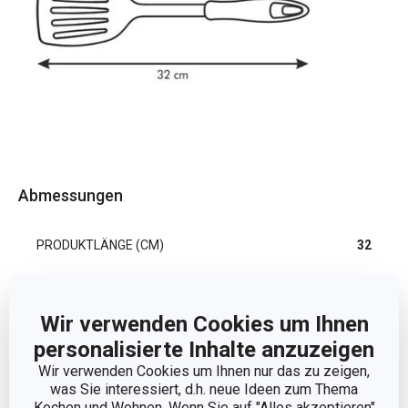
Abmessungen
PRODUKTLÄNGE (CM)
32
Andere Parameter
Wir verwenden Cookies um Ihnen
personalisierte Inhalte anzuzeigen
DETAILS
Mit Löchern
Wir verwenden Cookies um Ihnen nur das zu zeigen,
was Sie interessiert, d.h. neue Ideen zum Thema
Kochen und Wohnen. Wenn Sie auf "Alles akzeptieren"