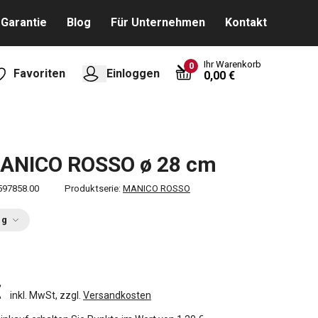
Garantie
Blog
Für Unternehmen
Kontakt
Ihr Warenkorb
0
Favoriten
Einloggen
0,00 €
ANICO ROSSO ø 28 cm
597858.00
Produktserie:
MANICO ROSSO
ng
€
inkl. MwSt, zzgl.
Versandkosten