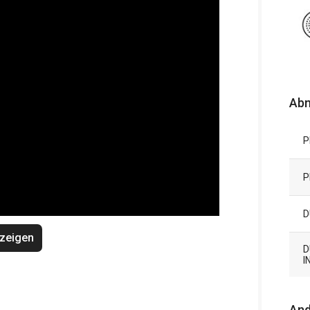
Ab
P
P
D
zeigen
D
I
And