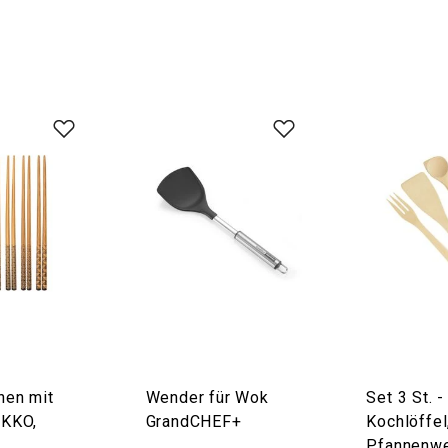
hen mit
Wender für Wok
Set 3 St. -
IKKO,
GrandCHEF+
Kochlöffel
Pfannenwe