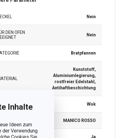
ECKEL
Nein
ÜR DEN OFEN
Nein
EEIGNET
ATEGORIE
Bratpfannen
Kunststoff,
Aluminiumlegierung,
ATERIAL
rostfreier Edelstahl,
Antihaftbeschichtung
RODUKTART
Wok
e Inhalte
RODUKTLINIE
MANICO ROSSO
 neue Ideen zum
ie der Verwendung
welche Cookies Sie
NDUKTION
Ja