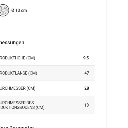
messungen
RODUKTHÖHE (CM)
9.5
RODUKTLÄNGE (CM)
47
URCHMESSER (CM)
28
URCHMESSER DES
13
NDUKTIONSBODENS (CM)
ere Parameter