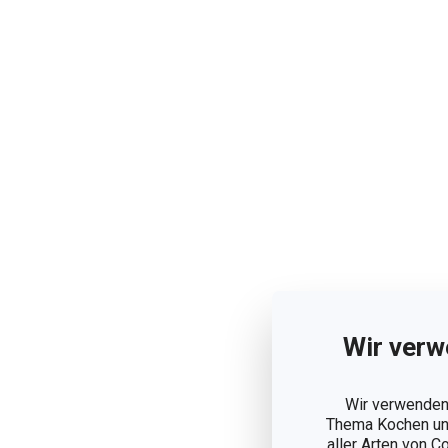
Wir verw
Wir verwenden 
Thema Kochen und
aller Arten von C