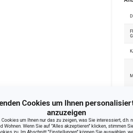
D
F
G
K
M
P
enden Cookies um Ihnen personalisiert
anzuzeigen
P
Cookies um Ihnen nur das zu zeigen, was Sie interessiert, d.h.
 Wohnen. Wenn Sie auf "Alles akzeptieren" klicken, stimmen S
ookies zu. Im Abschnitt "Einstellungen" können Sie auswählen, 
I