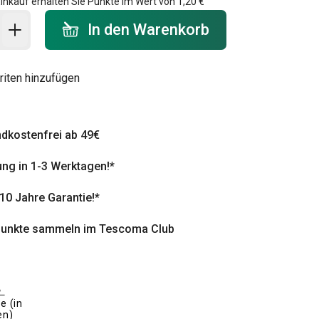
inkauf erhalten Sie Punkte im Wert von
1,20 €
 Warenkorb - Menge
In den Warenkorb
riten hinzufügen
dkostenfrei ab 49€
ung in 1-3 Werktagen!*
 10 Jahre Garantie!*
punkte sammeln im Tescoma Club
e (in
en)