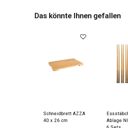
Das könnte Ihnen gefallen
Schneidbrett AZZA
Essstäbc
40 x 26 cm
Ablage N
6 Sets