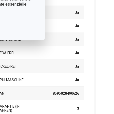
nnte essenzielle
ASHERD
Ja
LAS-/KERAMIKHERD
Ja
LEKTROHERD
Ja
FOA FREI
Ja
ICKELFREI
Ja
PÜLMASCHINE
Ja
AN
8595028490626
ARANTIE (IN
3
AHREN)