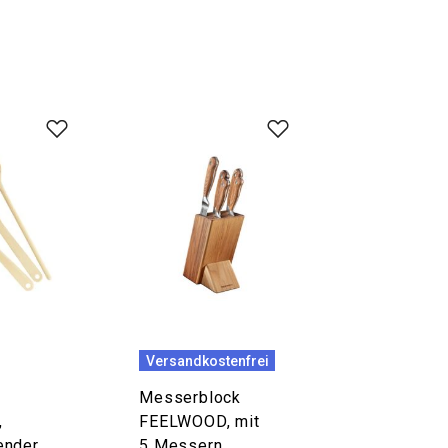
Versandkostenfrei
Messerblock
,
FEELWOOD, mit
nder,
5 Messern