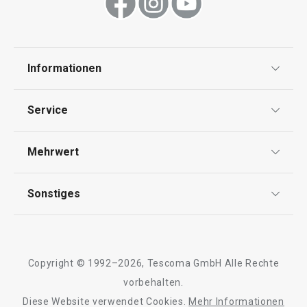
Informationen
Datenschutz
Service
Widerrufsrecht
Versand & Zahlung
Mehrwert
Impressum
FAQ
AGB
TESCOMA Club
Sonstiges
Kontaktformular
Design
Garantie
Meilensteine
Trusted Shops
Rücksendung und Reklamation
Über TESCOMA
Copyright © 1992–2026, Tescoma GmbH Alle Rechte
Qualität
Für Unternehmen
vorbehalten.
Diese Website verwendet Cookies.
Mehr Informationen