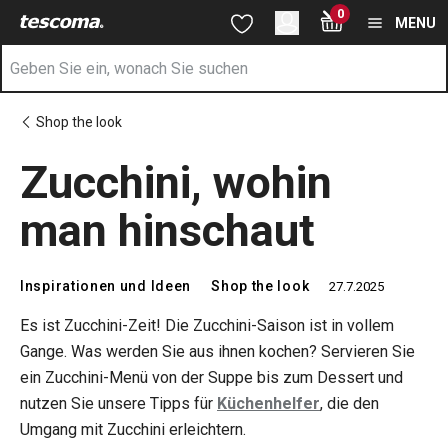
Sie befinden sich auf der Zucchini, wohin man schaut Seite
0
Zum Hauptinhalt springen
Zur Navigation springen
Zur Suche springen
MENU
Shop the look
Zucchini, wohin
man hinschaut
Inspirationen und Ideen
Shop the look
27.7.2025
Es ist Zucchini-Zeit! Die Zucchini-Saison ist in vollem
Gange. Was werden Sie aus ihnen kochen? Servieren Sie
ein Zucchini-Menü von der Suppe bis zum Dessert und
nutzen Sie unsere Tipps für
Küchenhelfer
, die den
Umgang mit Zucchini erleichtern.