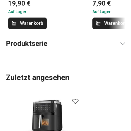
19,90 €
7,90 €
Auf Lager
Auf Lager
Warenkorb
Warenkorb
Produktserie
Zuletzt angesehen
Küchenhelfer
,
hochwertiges Kochgeschirr
aus Edelstahl
oder hochwertige
Küchengeräte
, die lange halten? Werfen
Sie einen Blick auf das PRESIDENT-Sortiment, das sich
durch perfekte Ergonomie in Kombination mit
hochwertigen Materialien und erstklassiger Verarbeitung
auszeichnet. Dazu gehört auch zeitlose
Topfsets aus