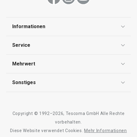
Getränke
Backen
Informationen
Datenschutz
Haushalt
Service
Widerrufsrecht
Versand & Zahlung
Waschen und Reinigen
Mehrwert
Impressum
FAQ
AGB
TESCOMA Club
Outdoor-Aktivitäten
Sonstiges
Kontaktformular
Design
Garantie
Meilensteine
Schneiden
Trusted Shops
Rücksendung und Reklamation
Über TESCOMA
Copyright © 1992–2026, Tescoma GmbH Alle Rechte
Qualität
Essen
Für Unternehmen
vorbehalten.
Diese Website verwendet Cookies.
Mehr Informationen
Barrierefreiheit