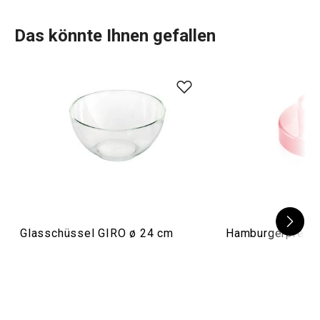
Artikel Rezept
Das könnte Ihnen gefallen
Gebrauchsanleitung & Sicherheitsinformationen
Glasschüssel GIRO ø 24 cm
Hamburgerpres