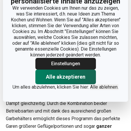
personalisierte Inhalte anzuzeigen
Wir verwenden Cookies um Ihnen nur das zu zeigen,
was Sie interessiert, d.h. neue Ideen zum Thema
7.
Dämpfen und Dampfgaren verschiedener
Kochen und Wohnen. Wenn Sie auf "Alles akzeptieren"
Gemüsesorten
klicken, stimmen Sie der Verwendung aller Arten von
8.
Süßwasser- und Salzwasserfische, Meeresfrüchte
Cookies zu. Im Abschnitt "Einstellungen" können Sie
auswählen, welche Cookies Sie zulassen möchten,
9.
Geröstete und Quarkknödel, gefüllte und
oder auf "Alle ablehnen" klicken (dies gilt nicht für so
Kartoffelknödel
genannte essenzielle Cookies). Die Einstellungen
10.
Wasser ablassen
können jederzeit geändert werden.
11.
Selbsteinweichen
Einstellungen
Spezialprogramm Kombiniertes
Alle akzeptieren
Geflügel:
Um alles abzulehnen, klicken Sie hier:
Alle ablehnen.
Das kombinierte Geflügelprogramm nutzt Heißluft und
Dampf gleichzeitig. Durch die Kombination beider
Betriebsarten und mit dank des ausreichend großen
Garbehälters ermöglicht dieses Programm das perfekte
Garen größerer Geflügelportionen und sogar
ganzer