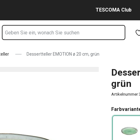
Seite
Zum Hauptinhalt springen
Zur Navigation springen
Zur Suche springen
TESCOMA Club
eller
Dessertteller EMOTION ø 20 cm, grün
Desser
grün
Artikelnummer
Farbvariant