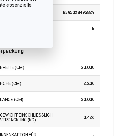
nnte essenzielle
EAN
8595028495829
GARANTIE (IN JAHREN)
5
rpackung
BREITE (CM)
20.000
HÖHE (CM)
2.200
LÄNGE (CM)
20.000
GEWICHT EINSCHLIESSLICH V
0.426
ERPACKUNG (KG)
INNENKARTON FÜR