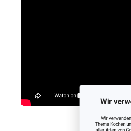
Wir verw
Weniger a
Wir verwenden 
Thema Kochen und
aller Arten von C