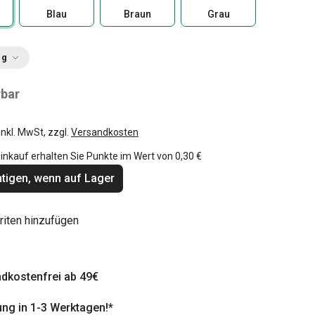
Blau
Braun
Grau
ng
rbar
inkl. MwSt, zzgl.
Versandkosten
inkauf erhalten Sie Punkte im Wert von
0,30 €
tigen, wenn auf Lager
riten hinzufügen
dkostenfrei ab 49€
ung in 1-3 Werktagen!*