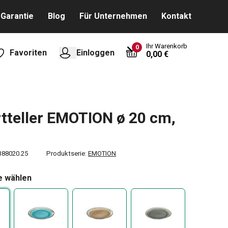
Garantie
Blog
Für Unternehmen
Kontakt
Ihr Warenkorb
0
Favoriten
Einloggen
0,00 €
tteller EMOTION ø 20 cm,
388020.25
Produktserie:
EMOTION
e wählen