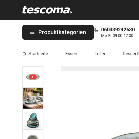
Sie befinden sich auf der Dessertteller EMOTION ø 20 cm, grün 
060339242630
Produktkategorien
Mo-Fr 09:00-17:00
Startseite
Essen
Teller
Dessertt