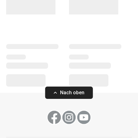
Vielzahl von Geschirr zum Servieren von heißen und kalten
Getränken, wie
Teller
,
Tassen
und Untertassen,
Teekannen
und Becher,
Gläser für Getränke
und Bier usw. Zu dieser
Produktlinie gehören auch die CREMA SHINE Tassen und
Becher, die mit ihren satten Pastellfarben begeistern.
Getränke
Essen
Nach oben