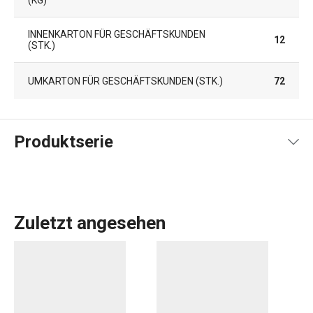
INNENKARTON FÜR GESCHÄFTSKUNDEN
12
(STK.)
UMKARTON FÜR GESCHÄFTSKUNDEN (STK.)
72
Produktserie
Zuletzt angesehen
Die Produkte der Produktlinie CREMA zeichnen sich durch
ihr schlichtes, elegantes Design und die zarte Cremefarbe
des Porzellans aus. In dieser Linie finden Sie eine