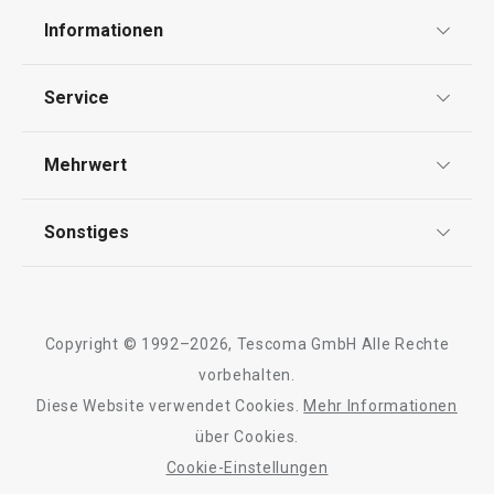
Informationen
Datenschutz
Service
Widerrufsrecht
Espressotasse CREMA, mit
Cappuccinotasse
Versand & Zahlung
Untertasse
Untertasse
Mehrwert
Impressum
FAQ
AGB
TESCOMA Club
Sonstiges
Kontaktformular
6,90 €
10,90 €
Design
Garantie
Auf Lager
Meilensteine
Auf Lager
Trusted Shops
Rücksendung und Reklamation
Warenkorb
Warenkorb
Über TESCOMA
Copyright © 1992–2026, Tescoma GmbH Alle Rechte
Qualität
Für Unternehmen
vorbehalten.
Diese Website verwendet Cookies.
Mehr Informationen
Barrierefreiheit
über Cookies.
Alle Produkte der Linie CREMA
Cookie-Einstellungen