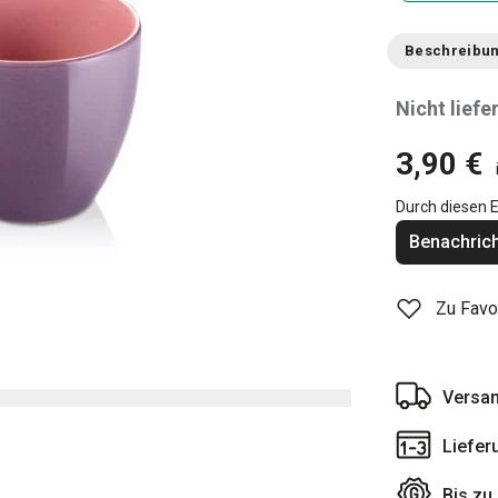
Beschreibu
Nicht liefe
3,90 €
Durch diesen E
Benachrich
Zu Favo
Versan
Liefer
Bis zu