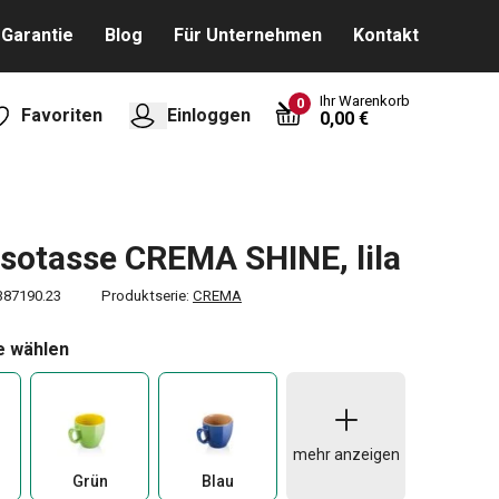
Garantie
Blog
Für Unternehmen
Kontakt
Ihr Warenkorb
0
Favoriten
Einloggen
0,00 €
sotasse CREMA SHINE, lila
387190.23
Produktserie:
CREMA
e wählen
mehr anzeigen
Grün
Blau