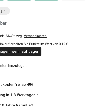
ng
rbar
inkl. MwSt, zzgl.
Versandkosten
inkauf erhalten Sie Punkte im Wert von
0,12 €
tigen, wenn auf Lager
riten hinzufügen
dkostenfrei ab 49€
ung in 1-3 Werktagen!*
 10 Jahre Garantie!*