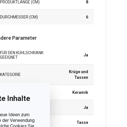
PRODUKTLÄNGE (CM)
8
DURCHMESSER (CM)
6
dere Parameter
FÜR DEN KÜHLSCHRANK
Ja
GEEIGNET
Krüge und
KATEGORIE
Tassen
MATERIAL
Keramik
e Inhalte
MIKROWELLENGEEIGNET
Ja
 neue Ideen zum
ie der Verwendung
PRODUKTART
Tasse
welche Cookies Sie