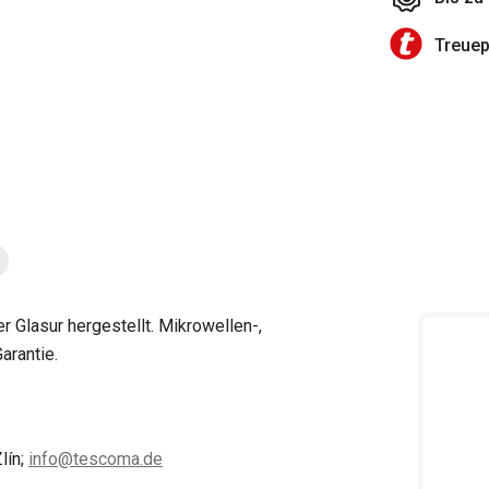
Treue
 Glasur hergestellt. Mikrowellen-,
arantie.
lín;
info@tescoma.de