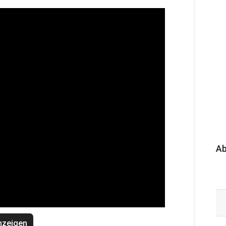
A
nzeigen