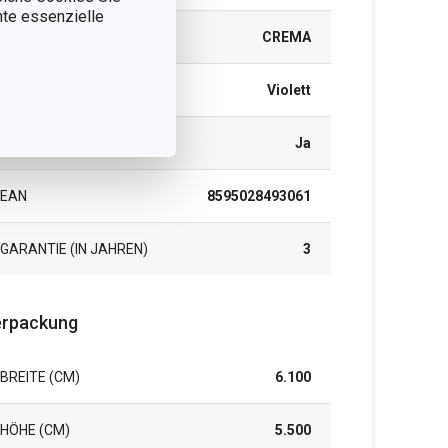
nnte essenzielle
PRODUKTLINIE
CREMA
FARBE
Violett
SPÜLMASCHINE
Ja
EAN
8595028493061
GARANTIE (IN JAHREN)
3
rpackung
BREITE (CM)
6.100
HÖHE (CM)
5.500