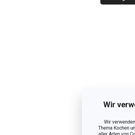
Wir verw
Wir verwenden 
Thema Kochen und
aller Arten von C