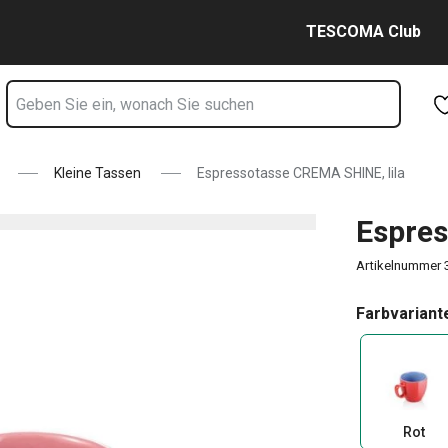
te
Zum Hauptinhalt springen
Zur Navigation springen
Zur Suche springen
TESCOMA Club
Kleine Tassen
Espressotasse CREMA SHINE, lila
Espres
Artikelnummer
Farbvariant
Rot