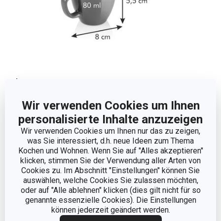
Abmessungen
Wir verwenden Cookies um Ihnen
PRODUKTHÖHE (CM)
5.5
personalisierte Inhalte anzuzeigen
Wir verwenden Cookies um Ihnen nur das zu zeigen,
VOLUMEN (L)
0.08
was Sie interessiert, d.h. neue Ideen zum Thema
Kochen und Wohnen. Wenn Sie auf "Alles akzeptieren"
klicken, stimmen Sie der Verwendung aller Arten von
PRODUKTLÄNGE (CM)
8
Cookies zu. Im Abschnitt "Einstellungen" können Sie
auswählen, welche Cookies Sie zulassen möchten,
DURCHMESSER (CM)
6
oder auf "Alle ablehnen" klicken (dies gilt nicht für so
genannte essenzielle Cookies). Die Einstellungen
können jederzeit geändert werden.