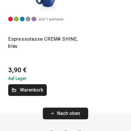
Getränken, wie
Teller
,
Tassen
und Untertassen,
Teekannen
und Becher,
Gläser für Getränke
und Bier usw. Zu dieser
Produktlinie gehören auch die CREMA SHINE Tassen und
and 1 weiteres
Becher, die mit ihren satten Pastellfarben begeistern.
Espressotasse CREMA SHINE,
blau
Getränke
Essen
3,90 €
Auf Lager
Warenkorb
Nach oben