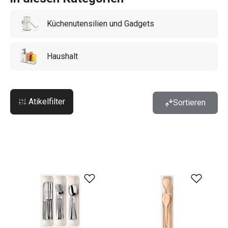
sowie
Hängeschienen
. Interessante Extras sind ein
Küchenutensilien und Gadgets
Weinglashalter, ein Flaschen- und Dosenregal oder ein
praktischer
Brotkasten
.
Haushalt
Atikelfilter
Sortieren