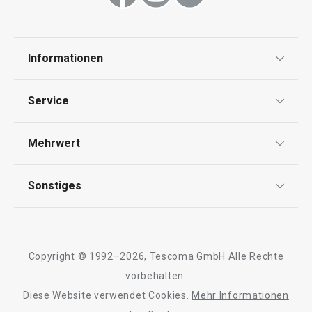
Informationen
Datenschutz
Service
Widerrufsrecht
Versand & Zahlung
Mehrwert
Impressum
FAQ
AGB
TESCOMA Club
Sonstiges
Kontaktformular
Design
Garantie
Meilensteine
Trusted Shops
Rücksendung und Reklamation
Über TESCOMA
Copyright © 1992–2026, Tescoma GmbH Alle Rechte
Qualität
Für Unternehmen
vorbehalten.
Diese Website verwendet Cookies.
Mehr Informationen
Barrierefreiheit