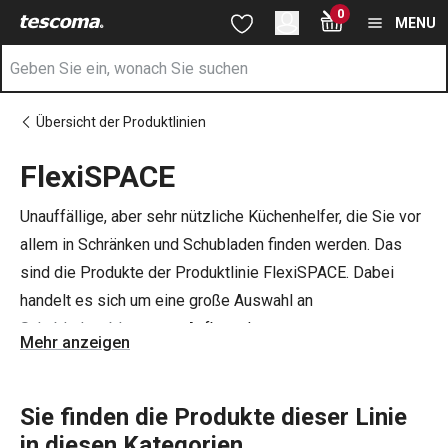
Sie befinden sich auf der FlexiSPACE Seite
0
Zum Hauptinhalt springen
Zur Navigation springen
Zur Suche springen
MENU
Übersicht der Produktlinien
FlexiSPACE
Unauffällige, aber sehr nützliche Küchenhelfer, die Sie vor
allem in Schränken und Schubladen finden werden. Das
sind die Produkte der Produktlinie FlexiSPACE. Dabei
handelt es sich um eine große Auswahl an
Schubladenablagen
zur Aufbewahrung von
Mehr anzeigen
Küchenutensilien, Teller- und Deckelablagen, Hängehalter
zur Aufbewahrung von Küchenutensilien. Ebenfalls in
diesem Sortiment enthalten sind Schutzpolster und
Sie finden die Produkte dieser Linie
Aufbewahrungsboxen für den Kühl- und Gefrierschrank
in diesen Kategorien