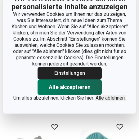
personalisierte Inhalte anzuzeigen
Wir verwenden Cookies um Ihnen nur das zu zeigen,
was Sie interessiert, d.h. neue Ideen zum Thema
Kochen und Wohnen. Wenn Sie auf "Alles akzeptieren"
klicken, stimmen Sie der Verwendung aller Arten von
Geschirrschwämme
Geschirrschwämme
Cookies zu. Im Abschnitt "Einstellungen" können Sie
CLEAN KIT, 3 St., mit
CLEAN KIT, 3 St., für
auswählen, welche Cookies Sie zulassen möchten,
Griffrille
empfindliche Oberfläche
oder auf "Alle ablehnen" klicken (dies gilt nicht für so
genannte essenzielle Cookies). Die Einstellungen
Für registrierte
Für registrierte
können jederzeit geändert werden.
Kunden 3,50 €
Kunden 3,50 €
3,90 €
3,90 €
Einstellungen
Auf Lager
Auf Lager
Alle akzeptieren
Warenkorb
Warenkorb
Um alles abzulehnen, klicken Sie hier:
Alle ablehnen.