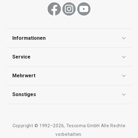
Informationen
Datenschutz
Service
Widerrufsrecht
Versand & Zahlung
Mehrwert
Impressum
FAQ
AGB
TESCOMA Club
Sonstiges
Kontaktformular
Design
Garantie
Meilensteine
Trusted Shops
Rücksendung und Reklamation
Über TESCOMA
Copyright © 1992–2026, Tescoma GmbH Alle Rechte
Qualität
Für Unternehmen
vorbehalten.