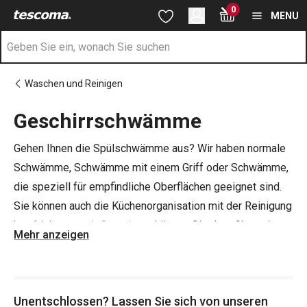
Sie befinden sich auf der Geschirrschwämme Seite
0
Zum Hauptinhalt springen
Zur Navigation springen
Zur Suche springen
MENU
Waschen und Reinigen
Geschirrschwämme
Gehen Ihnen die Spülschwämme aus? Wir haben normale
Schwämme, Schwämme mit einem Griff oder Schwämme,
die speziell für empfindliche Oberflächen geeignet sind.
Sie können auch die Küchenorganisation mit der Reinigung
kombinieren - mit
Organizern
können Sie dem Chaos in
Mehr anzeigen
den Schubladen zu Leibe rücken, und mit
Regalen und
Tabletts
können Sie die ewige Suche nach den richtigen
Küchenutensilien lösen.
Unentschlossen? Lassen Sie sich von unseren