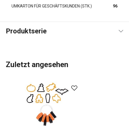
UMKARTON FÜR GESCHÄFTSKUNDEN (STK.)
96
Produktserie
Zuletzt angesehen
Küchenutensilien
, die Ihnen jeden Tag die Arbeit
erleichtern? In der DELÍCIA-Produktpalette ist für jeden,
der backt, etwas dabei:
Backbleche
in verschiedenen
Größen,
Backformen
in allen Formen, Größen und
Materialien,
Kuchenformen
, Torten- und
Brotformen
und
Dutzende verschiedene
Backwerkzeuge
. Wir haben
Backwaren für Profis. Für Anfänger haben wir Gadgets