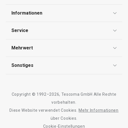
Informationen
Haushalt
Datenschutz
Service
Widerrufsrecht
Versand & Zahlung
Mehrwert
Impressum
FAQ
AGB
TESCOMA Club
Sonstiges
Kontaktformular
Design
Garantie
Meilensteine
Trusted Shops
Rücksendung und Reklamation
Über TESCOMA
Neuheiten
Copyright © 1992–2026, Tescoma GmbH Alle Rechte
Qualität
Für Unternehmen
Kühl-Kuchentran
vorbehalten.
Set für halbgetauchte Kekse
Servierbrett mit
DELÍCIA
Diese Website verwendet Cookies.
Mehr Informationen
Barrierefreiheit
ø 34 cm
über Cookies.
Cookie-Einstellungen