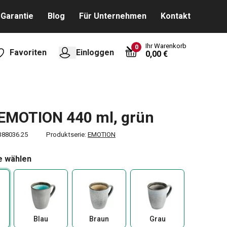
Garantie
Blog
Für Unternehmen
Kontakt
Ihr Warenkorb
0
Favoriten
Einloggen
0,00 €
EMOTION 440 ml, grün
388036.25
Produktserie:
EMOTION
e wählen
Blau
Braun
Grau