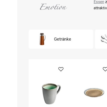
Essen
z
attrakti
Getränke