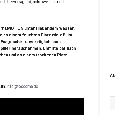
uch hervorragend, mikrowellen- und
irr EMOTION unter fließendem Wasser,
e an einem feuchten Platz wie z.B. im
 Essgeschirr unverzüglich nach
püler herausnehmen. Unmittelbar nach
chen und an einem trockenen Platz
A
lín;
info@tescoma.de