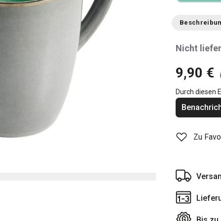
Beschreibu
Nicht liefe
9,90 €
Durch diesen E
Benachrich
Zu Favo
Versan
Liefer
Bis zu