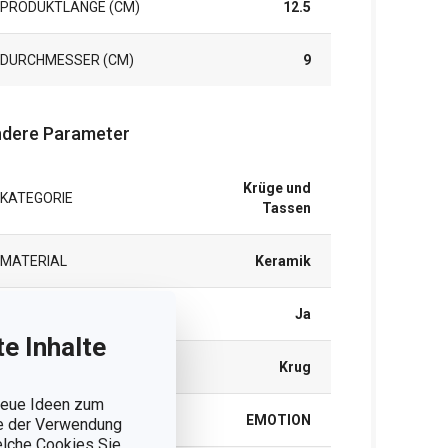
PRODUKTLÄNGE (CM)
12.5
DURCHMESSER (CM)
9
dere Parameter
Krüge und
KATEGORIE
Tassen
MATERIAL
Keramik
MIKROWELLENGEEIGNET
Ja
e Inhalte
PRODUKTART
Krug
 neue Ideen zum
PRODUKTLINIE
EMOTION
ie der Verwendung
welche Cookies Sie