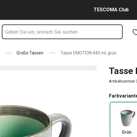
Zum Hauptinhalt springen
Zur Navigation springen
Zur Suche springen
TESCOMA Club
Große Tassen
Tasse EMOTION 440 ml, grün
Tasse 
Artikelnummer
Farbvariant
Grün