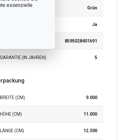
nnte essenzielle
FARBE
Grün
SPÜLMASCHINE
Ja
EAN
8595028401691
GARANTIE (IN JAHREN)
5
rpackung
BREITE (CM)
9.000
HÖHE (CM)
11.000
LÄNGE (CM)
12.300