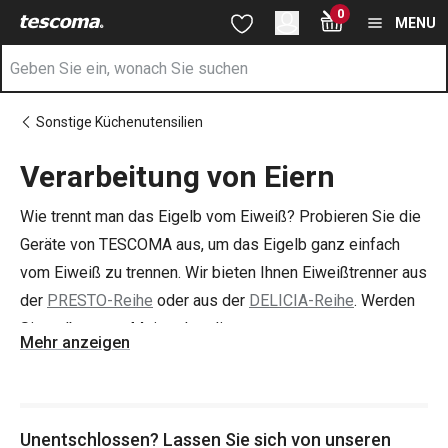
Sie befinden sich auf der Verarbeitung von Eiern Seite
0
Zum Hauptinhalt springen
Zur Navigation springen
Zur Suche springen
MENU
Sonstige Küchenutensilien
Verarbeitung von Eiern
Wie trennt man das Eigelb vom Eiweiß? Probieren Sie die
Geräte von TESCOMA aus, um das Eigelb ganz einfach
vom Eiweiß zu trennen. Wir bieten Ihnen Eiweißtrenner aus
der
PRESTO-Reihe
oder aus der
DELICIA-Reihe
. Werden
Sie selbst zum Meisterkonditor.
Mehr anzeigen
Tipp
: Vergessen Sie nicht, sich mit einem Spatel zum
Verteilen von Sahne, einer
Tüte zum Verzieren von Kuchen
Unentschlossen? Lassen Sie sich von unseren
und Süßigkeiten und natürlich der richtigen
Backform