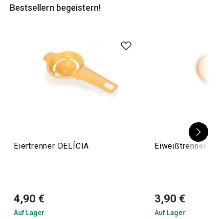
Bestsellern begeistern!
auszustatten!
Eiertrenner DELÍCIA
Eiweißtrenner P
4,90 €
3,90 €
Auf Lager
Auf Lager