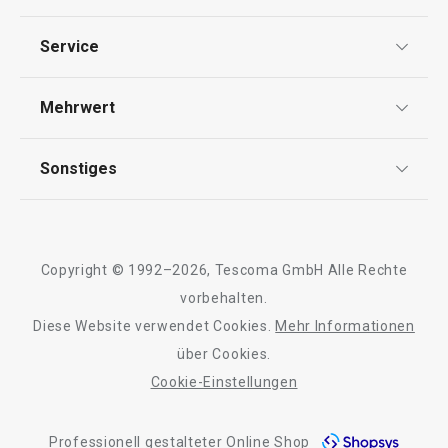
Datenschutz
Service
Widerrufsrecht
Versand & Zahlung
Mehrwert
Impressum
FAQ
AGB
TESCOMA Club
Sonstiges
Kontaktformular
Design
Garantie
Meilensteine
Trusted Shops
Rücksendung und Reklamation
Über TESCOMA
Copyright © 1992–2026, Tescoma GmbH Alle Rechte
Qualität
Für Unternehmen
vorbehalten.
Diese Website verwendet Cookies.
Mehr Informationen
Barrierefreiheit
über Cookies.
Cookie-Einstellungen
Professionell gestalteter Online Shop