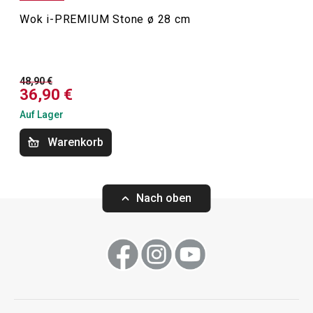
Wok i-PREMIUM Stone ø 28 cm
Kochen
48,90 €
36,90 €
Auf Lager
Warenkorb
Nach oben
-24 %
-25 %
Tiefe Bratpfanne i-PREMIUM
Tiefe Bratpfann
Stone ø 28 cm
Stone ø 24 cm
52,90 €
47,90 €