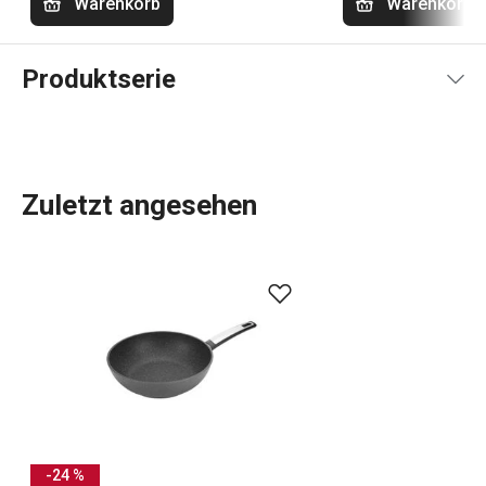
Warenkorb
Warenkorb
Produktserie
Zuletzt angesehen
i-PREMIUM Stone
Pfannen
haben eine spezielle
beschichtete Oberfläche mit dem Charakter von
unpoliertem Naturstein. Sie braten gleichmäßig und ohne
Anbrennen durch, und die Speisen behalten ihren
natürlichen Geschmack und ihre Saftigkeit. Die Pfannen
sind für alle Herdarten einschließlich
Induktion
geeignet.
Wir bieten eine erstklassige 5-Jahres-Garantie.
-24 %