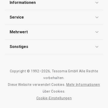
39,90 €
35,90 €
Informationen
Auf Lager
Auf Lager
Datenschutz
Service
Warenkorb
Warenkorb
Widerrufsrecht
Versand & Zahlung
Mehrwert
Impressum
FAQ
AGB
TESCOMA Club
Alle Produkte der Linie i-PREMIUM Stone
Sonstiges
Kontaktformular
Design
Garantie
Meilensteine
Trusted Shops
Rücksendung und Reklamation
Über TESCOMA
Copyright © 1992–2026, Tescoma GmbH Alle Rechte
Qualität
Für Unternehmen
vorbehalten.
Diese Website verwendet Cookies.
Mehr Informationen
Barrierefreiheit
über Cookies.
Cookie-Einstellungen