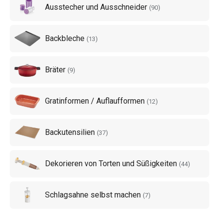
Ausstecher und Ausschneider
(
90
)
Backbleche
(
13
)
Bräter
(
9
)
Gratinformen / Auflaufformen
(
12
)
Backutensilien
(
37
)
Dekorieren von Torten und Süßigkeiten
(
44
)
Schlagsahne selbst machen
(
7
)