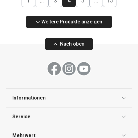
1
…
3
4
5
…
15
Weitere Produkte anzeigen
Nach oben
Informationen
Datenschutz
Service
Widerrufsrecht
Versand & Zahlung
Mehrwert
Impressum