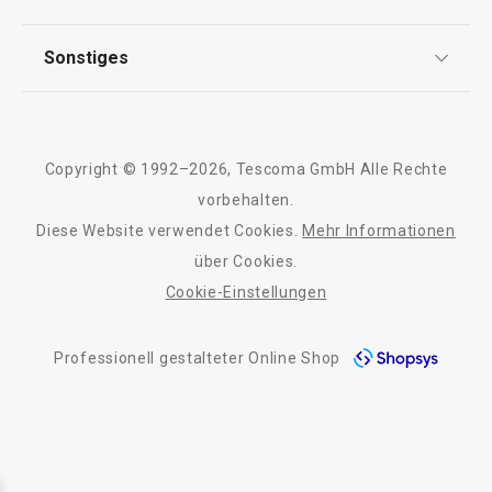
FAQ
AGB
TESCOMA Club
Sonstiges
Kontaktformular
Design
Garantie
Meilensteine
Trusted Shops
Rücksendung und Reklamation
Über TESCOMA
Copyright © 1992–2026, Tescoma GmbH Alle Rechte
Qualität
Für Unternehmen
vorbehalten.
Diese Website verwendet Cookies.
Mehr Informationen
Barrierefreiheit
über Cookies.
Cookie-Einstellungen
Professionell gestalteter Online Shop