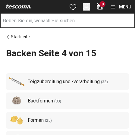
Sie befinden sich auf der Backen Seite 4 von 15 Seite
0
Zum Hauptinhalt springen
Zur Navigation springen
Zur Suche springen
MENU
Startseite
Backen Seite 4 von 15
Teigzubereitung und -verarbeitung
(
32
)
Backformen
(
80
)
Formen
(
25
)