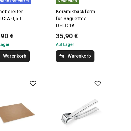
sandkostenfrei
Neuheiten
nebereiter
Keramikbackform
ÍCIA 0,5 l
für Baguettes
DELÍCIA
,90 €
35,90 €
Lager
Auf Lager
Warenkorb
Warenkorb