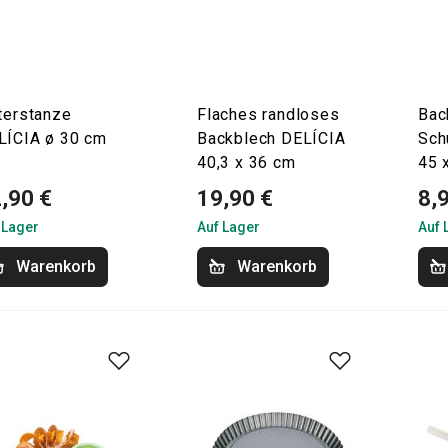
terstanze
Flaches randloses
Bac
LÍCIA ø 30 cm
Backblech DELÍCIA
Sch
40,3 x 36 cm
45 
,90 €
19,90 €
8,
 Lager
Auf Lager
Auf 
Warenkorb
Warenkorb