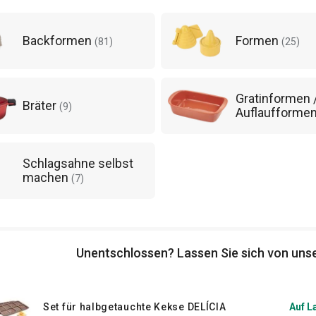
Backformen
Formen
(
81
)
(
25
)
Gratinformen 
Bräter
(
9
)
Auflaufforme
Schlagsahne selbst
machen
(
7
)
Unentschlossen? Lassen Sie sich von unse
Set für halbgetauchte Kekse DELÍCIA
Auf L