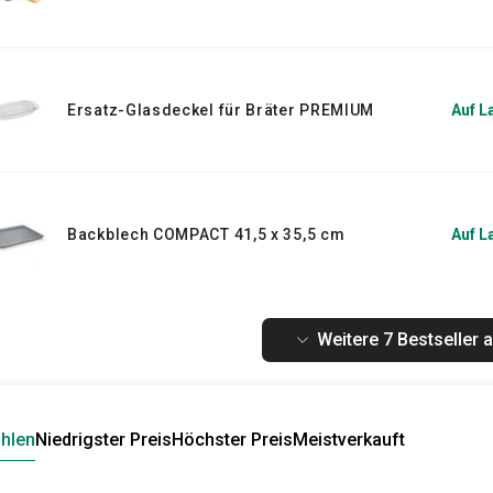
Ersatz-Glasdeckel für Bräter PREMIUM
Auf L
Backblech COMPACT 41,5 x 35,5 cm
Auf L
Weitere 7 Bestseller 
hlen
Niedrigster Preis
Höchster Preis
Meistverkauft