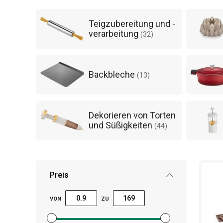
Teigzubereitung und -
verarbeitung
(
32
)
Backbleche
(
13
)
Dekorieren von Torten
und Süßigkeiten
(
44
)
Preis
VON
ZU
Mindestpreisfilter festlegen
Höchstpreisfilter festlegen