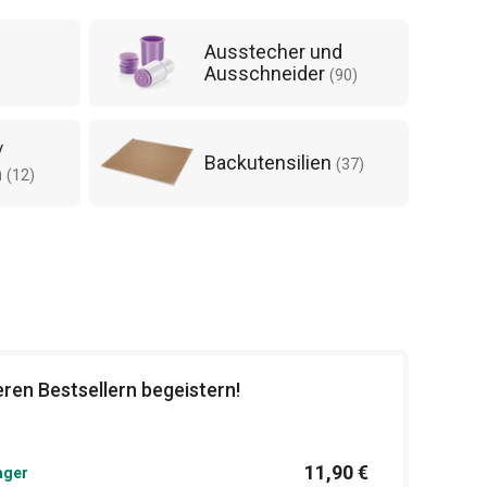
Ausstecher und
Ausschneider
(
90
)
/
Backutensilien
(
37
)
n
(
12
)
ren Bestsellern begeistern!
11,90 €
ager