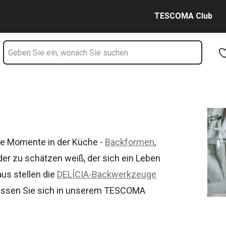
Zum Hauptinhalt springen
Zur Navigation springen
Zur Suche springen
TESCOMA Club
ve Momente in der Küche -
Backformen
,
eder zu schätzen weiß, der sich ein Leben
aus stellen die
DELÍCIA-Backwerkzeuge
 Lassen Sie sich in unserem TESCOMA
ten Produktpalette, sondern auch mit