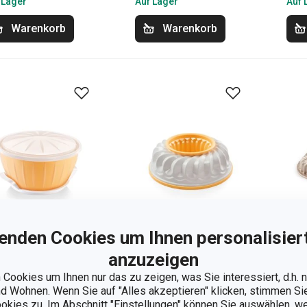
 Lager
Auf Lager
Auf 
Warenkorb
Warenkorb
enden Cookies um Ihnen personalisiert
anzuzeigen
Cookies um Ihnen nur das zu zeigen, was Sie interessiert, d.h.
feteigschüssel
Form für Torten ohne
Bac
 Wohnen. Wenn Sie auf "Alles akzeptieren" klicken, stimmen S
t Gelkissen
Backen DELÍCIA
Nap
ookies zu. Im Abschnitt "Einstellungen" können Sie auswählen, 