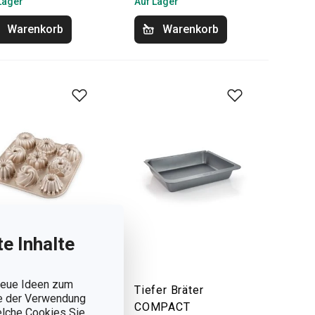
Lager
Auf Lager
Warenkorb
Warenkorb
e Inhalte
 neue Ideen zum
kform 9 Mini-
Tiefer Bräter
ie der Verwendung
fkuchen DELÍCIA
COMPACT
welche Cookies Sie