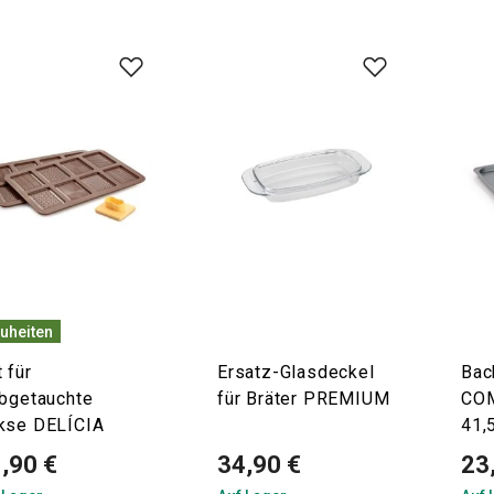
uheiten
 für
Ersatz-Glasdeckel
Bac
lbgetauchte
für Bräter PREMIUM
CO
kse DELÍCIA
41,
,90 €
34,90 €
23