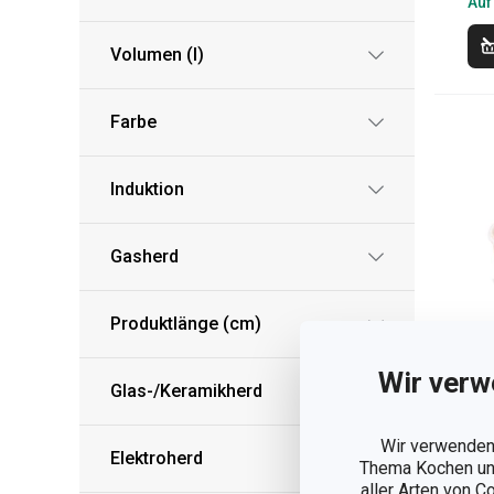
Auf
Volumen (l)
Farbe
Induktion
Gasherd
Produktlänge (cm)
Wir verw
Glas-/Keramikherd
Wir verwenden 
He
Elektroherd
Thema Kochen und
mi
aller Arten von C