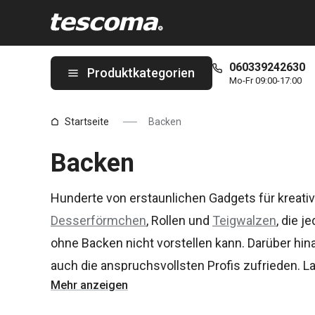
Sie befinden sich auf der Backen Seite
060339242630
Produktkategorien
Mo-Fr 09:00-17:00
Startseite
Backen
Backen
Hunderte von erstaunlichen Gadgets für kreati
Desserförmchen
, Rollen und
Teigwalzen
, die j
ohne Backen nicht vorstellen kann. Darüber hin
auch die anspruchsvollsten Profis zufrieden.
Mehr anzeigen
Onlineshop inspirieren, nicht nur mit einer brei
vielen köstlichen Rezepten!