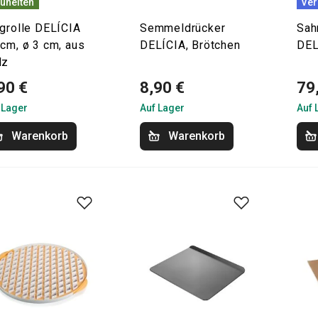
uheiten
Ver
igrolle DELÍCIA
Semmeldrücker
Sah
cm, ø 3 cm, aus
DELÍCIA, Brötchen
DEL
lz
90 €
8,90 €
79
 Lager
Auf Lager
Auf 
Warenkorb
Warenkorb