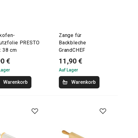
kofen-
Zange für
utzfolie PRESTO
Backbleche
x 38 cm
GrandCHEF
90 €
11,90 €
Lager
Auf Lager
Warenkorb
Warenkorb