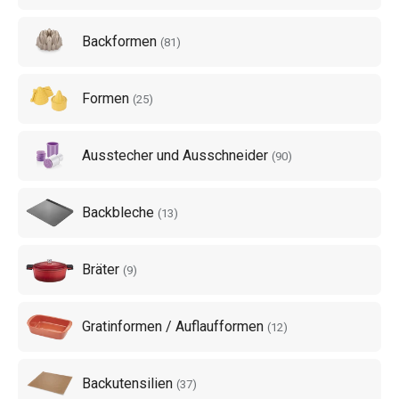
Backformen
(
81
)
Formen
(
25
)
Ausstecher und Ausschneider
(
90
)
Backbleche
(
13
)
Bräter
(
9
)
Gratinformen / Auflaufformen
(
12
)
Backutensilien
(
37
)