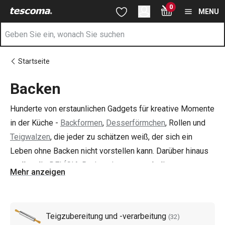
Sie befinden sich auf der Backen Seite
0
Zum Hauptinhalt springen
Zur Navigation springen
Zur Suche springen
MENU
Startseite
Backen
Hunderte von erstaunlichen Gadgets für kreative Momente
in der Küche -
Backformen
,
Desserförmchen
, Rollen und
Teigwalzen
, die jeder zu schätzen weiß, der sich ein
Leben ohne Backen nicht vorstellen kann. Darüber hinaus
stellen die
DELÍCIA-Backwerkzeuge
auch die
Mehr anzeigen
anspruchsvollsten Profis zufrieden. Lassen Sie sich in
unserem TESCOMA Onlineshop inspirieren, nicht nur mit
einer breiten Produktpalette, sondern auch mit vielen
Teigzubereitung und -verarbeitung
(
32
)
köstlichen Rezepten!