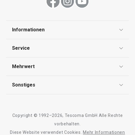
Informationen
Datenschutz
Service
Widerrufsrecht
Versand & Zahlung
Mehrwert
Impressum
FAQ
AGB
TESCOMA Club
Sonstiges
Kontaktformular
Design
Garantie
Meilensteine
Trusted Shops
Rücksendung und Reklamation
Über TESCOMA
Copyright © 1992–2026, Tescoma GmbH Alle Rechte
Qualität
Für Unternehmen
vorbehalten.
Diese Website verwendet Cookies.
Mehr Informationen