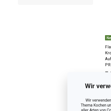
Ne
Fl
Kr
Au
PR
7,
Auf
Wir verw
Wir verwenden 
Thema Kochen und
aller Arten von C