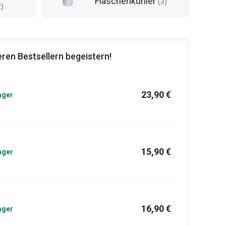
Flaschenkühler
(
3
)
2
)
ren Bestsellern begeistern!
23,90 €
ager
15,90 €
ager
16,90 €
ager