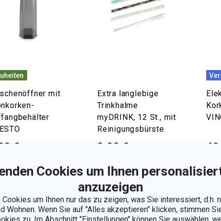
uheiten
Ver
aschenöffner mit
Extra langlebige
Ele
onkorken-
Trinkhalme
Kor
ffangbehälter
myDRINK, 12 St., mit
VI
ESTO
Reinigungsbürste
90 €
3,90 €
49
 Lager
Auf Lager
Auf 
enden Cookies um Ihnen personalisiert
Warenkorb
Warenkorb
anzuzeigen
Cookies um Ihnen nur das zu zeigen, was Sie interessiert, d.h.
 Wohnen. Wenn Sie auf "Alles akzeptieren" klicken, stimmen S
ookies zu. Im Abschnitt "Einstellungen" können Sie auswählen, 