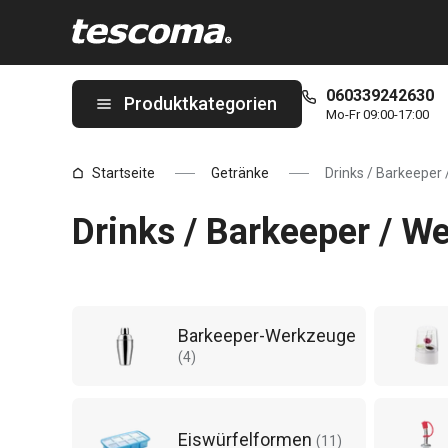
Sie befinden sich auf der Drinks / Barkeeper / Wein Seite 3 von 
060339242630
Produktkategorien
Mo-Fr 09:00-17:00
Startseite
Getränke
Drinks / Barkeeper 
Drinks / Barkeeper / We
Barkeeper-Werkzeuge
(
4
)
Eiswürfelformen
(
11
)