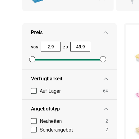
Preis
VON
ZU
Mindestpreisfilter festlegen
Höchstpreisfilter festlegen
Verfügbarkeit
Auf Lager
64
Angebotstyp
Neuheiten
2
Sonderangebot
2