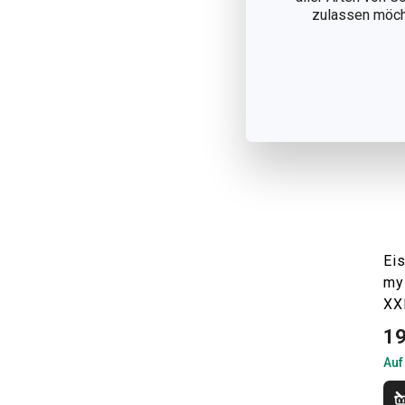
zulassen möchte
Ei
my
XX
19
Auf