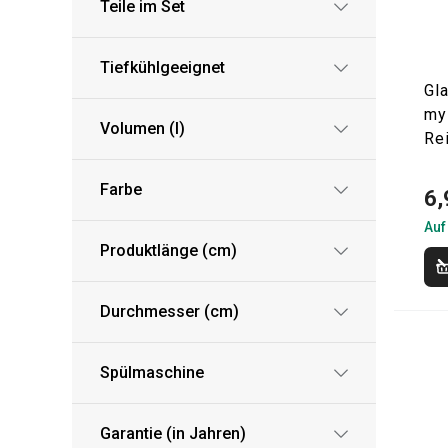
Teile im Set
Tiefkühlgeeignet
Gl
myD
Volumen (l)
Re
Farbe
6,
Auf
Produktlänge (cm)
Durchmesser (cm)
Spülmaschine
Garantie (in Jahren)