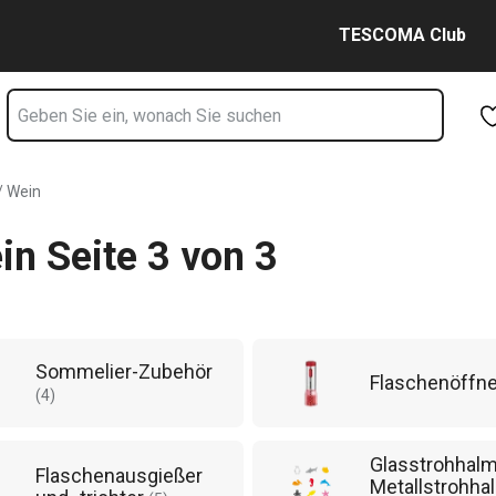
3 Seite
Zum Hauptinhalt springen
Zur Navigation springen
Zur Suche springen
TESCOMA Club
/ Wein
in Seite 3 von 3
Sommelier-Zubehör
Flaschenöffn
(
4
)
Glasstrohhalm
Flaschenausgießer
Metallstrohha