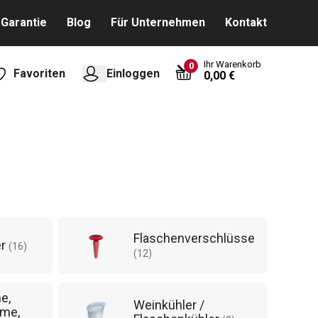
Garantie
Blog
Für Unternehmen
Kontakt
Ihr Warenkorb
0
Favoriten
Einloggen
0,00 €
Flaschenverschlüsse
er
(
16
)
(
12
)
e,
Weinkühler /
lme,