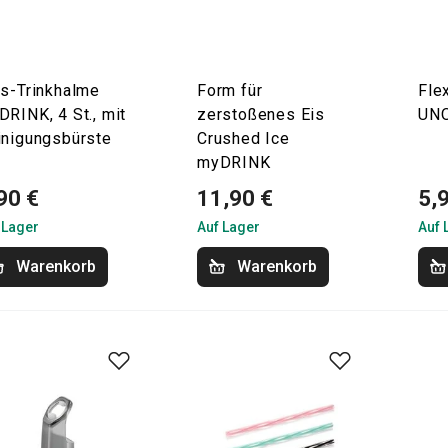
as-Trinkhalme
Form für
Flex
RINK, 4 St., mit
zerstoßenes Eis
UNO
inigungsbürste
Crushed Ice
myDRINK
90 €
11,90 €
5,
 Lager
Auf Lager
Auf 
Warenkorb
Warenkorb