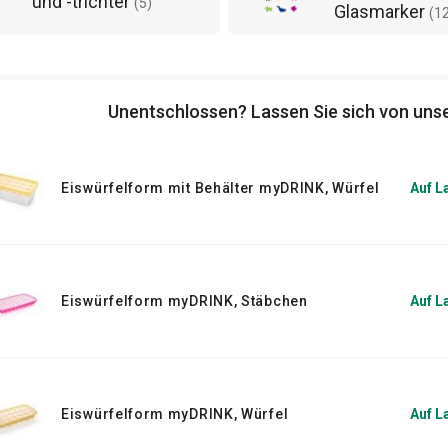
und -trichter
(
5
)
Glasmarker
(
1
Unentschlossen? Lassen Sie sich von unse
Eiswürfelform mit Behälter myDRINK, Würfel
Auf L
Eiswürfelform myDRINK, Stäbchen
Auf L
Eiswürfelform myDRINK, Würfel
Auf L