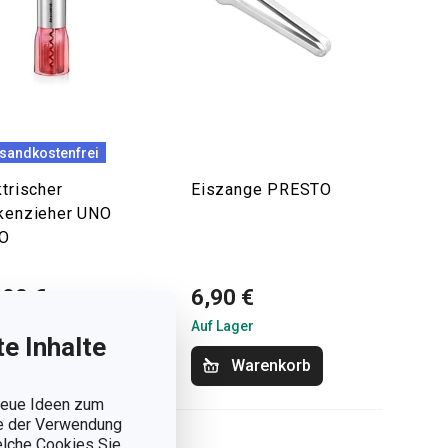
sandkostenfrei
ktrischer
Eiszange PRESTO
kenzieher UNO
NO
,90 €
6,90 €
Lager
Auf Lager
e Inhalte
Warenkorb
Warenkorb
 neue Ideen zum
ie der Verwendung
welche Cookies Sie