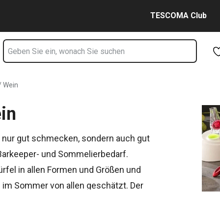
Zum Hauptinhalt springen
Zur Navigation springen
Zur Suche springen
TESCOMA Club
/ Wein
ein
ht nur gut schmecken, sondern auch gut
 Barkeeper- und Sommelierbedarf.
rfel in allen Formen und Größen und
 im Sommer von allen geschätzt. Der
iöse Hebel-Flaschenöffner werden echte