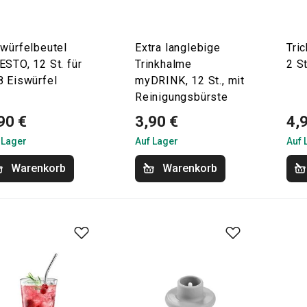
swürfelbeutel
Extra langlebige
Tri
STO, 12 St. für
Trinkhalme
2 St
8 Eiswürfel
myDRINK, 12 St., mit
Reinigungsbürste
90 €
3,90 €
4,
 Lager
Auf Lager
Auf 
Warenkorb
Warenkorb