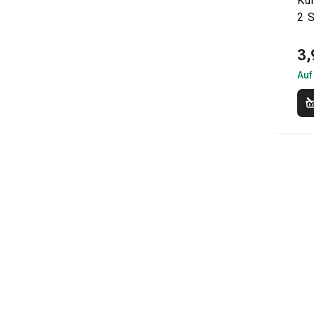
Ku
2 S
3,
Auf