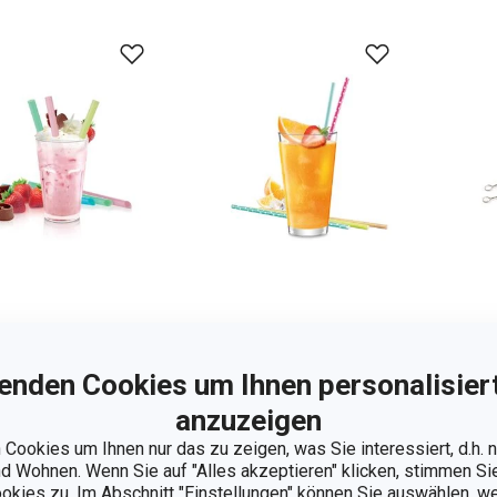
inkhalme
Papier-Trinkhalme
Rei
enden Cookies um Ihnen personalisiert
DRINK, für
myDRINK, 24 St.
für
ghurt-Getränke,
anzuzeigen
myD
St.
Cookies um Ihnen nur das zu zeigen, was Sie interessiert, d.h.
 Wohnen. Wenn Sie auf "Alles akzeptieren" klicken, stimmen S
90 €
2,90 €
2,
ookies zu. Im Abschnitt "Einstellungen" können Sie auswählen, 