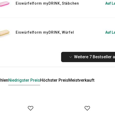
Eiswürfelform myDRINK, Stäbchen
Auf L
Eiswürfelform myDRINK, Würfel
Auf L
Weitere 7 Bestseller 
hlen
Niedrigster Preis
Höchster Preis
Meistverkauft