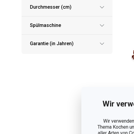
Durchmesser (cm)
Spülmaschine
Garantie (in Jahren)
Tr
Wir verw
my
Jo
12 
Wir verwenden 
Thema Kochen und
2,
aller Arten von C