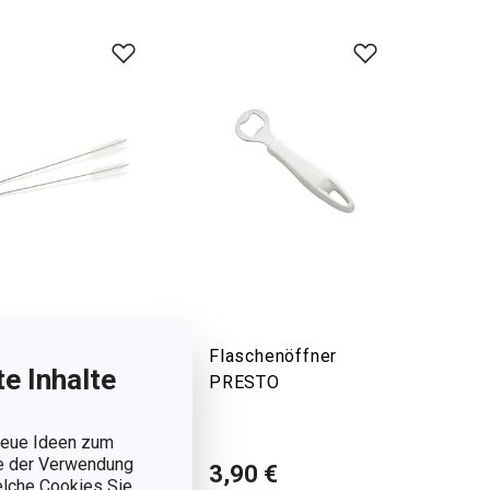
nigungsbürsten
Flaschenöffner
e Inhalte
 Trinkhalme
PRESTO
RINK, 2 St.
 neue Ideen zum
ie der Verwendung
90 €
3,90 €
welche Cookies Sie