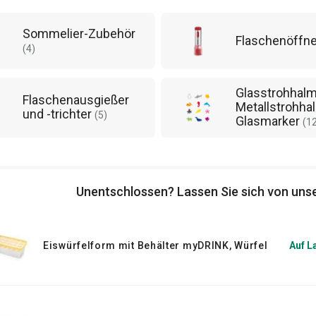
Sommelier-Zubehör
Flaschenöffn
epten für selbstgemachte Sommergetränke
(
4
)
. Und wenn Sie z.B. eine
Grillparty
planen,
Glasstrohhalm
Flaschenausgießer
Metallstrohha
und -trichter
(
5
)
Glasmarker
(
1
Unentschlossen? Lassen Sie sich von unse
Eiswürfelform mit Behälter myDRINK, Würfel
Auf L