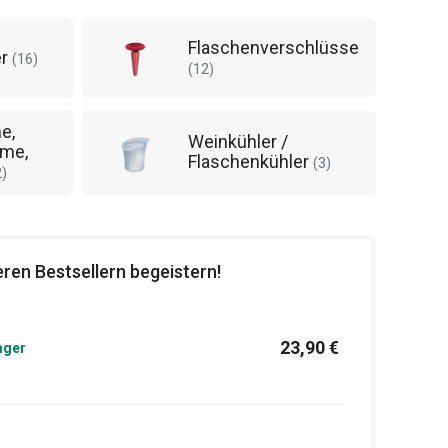
Flaschenverschlüsse
er
(
16
)
(
12
)
e,
Weinkühler /
lme,
Flaschenkühler
(
3
)
2
)
ren Bestsellern begeistern!
23,90 €
ager