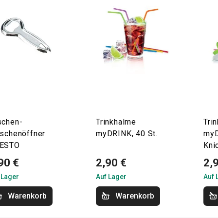
schen-
Trinkhalme
Tri
aschenöffner
myDRINK, 40 St.
myD
ESTO
Kni
90 €
2,90 €
2,
 Lager
Auf Lager
Auf 
Warenkorb
Warenkorb