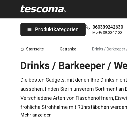
Sie befinden sich auf der Drinks / Barkeeper / Wein Seite
060339242630
Produktkategorien
Mo-Fr 09:00-17:00
Startseite
Getränke
Drinks / Barkeeper 
Drinks / Barkeeper / W
Die besten Gadgets, mit denen Ihre Drinks nic
aussehen, finden Sie in unserem Sortiment an
Verschiedene Arten von Flaschenöffnern, Eiswü
fröhliche Strohhalme mit Rührstäbchen werden
Mehr anzeigen
einzigartige
UNO VINO
-Belüfter oder der luxur
Weinkenner begeistern.