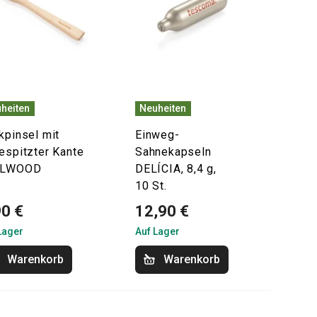
heiten
Neuheiten
kpinsel mit
Einweg-
espitzter Kante
Sahnekapseln
ELWOOD
DELÍCIA, 8,4 g,
10 St.
90 €
12,90 €
Lager
Auf Lager
Warenkorb
Warenkorb