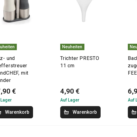
uheiten
Neuheiten
Neu
lz- und
Trichter PRESTO
Bac
efferstreuer
11 cm
zug
andCHEF, mit
FE
änder
,90 €
4,90 €
6,
 Lager
Auf Lager
Auf 
Warenkorb
Warenkorb