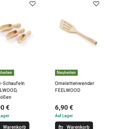
heiten
Neuheiten
i-Schaufeln
Omelettenwender
ELWOOD,
FEELWOOD
rößen
90 €
6,90 €
Lager
Auf Lager
Warenkorb
Warenkorb