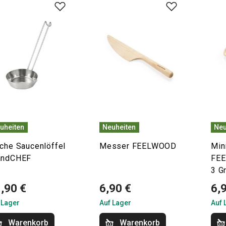
uheiten
Neuheiten
Neu
ache Saucenlöffel
Messer FEELWOOD
Min
andCHEF
FE
3 G
,90 €
6,90 €
6,
 Lager
Auf Lager
Auf 
Warenkorb
Warenkorb