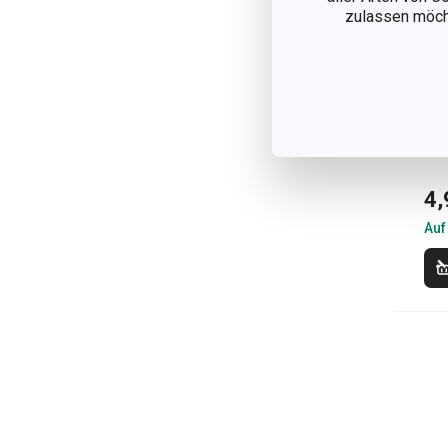
zulassen möchte
Ne
Si
PU
4,
Auf