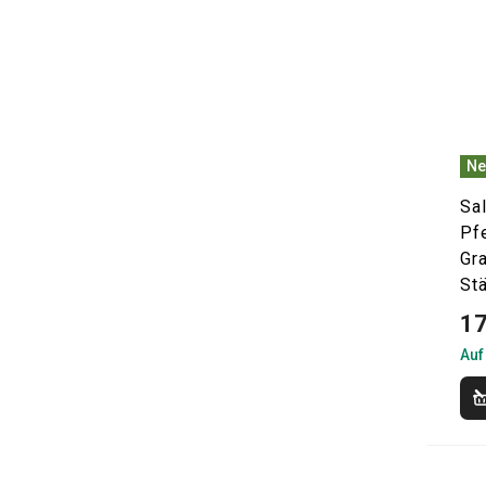
Ne
Sa
Pf
Gr
St
17
Auf