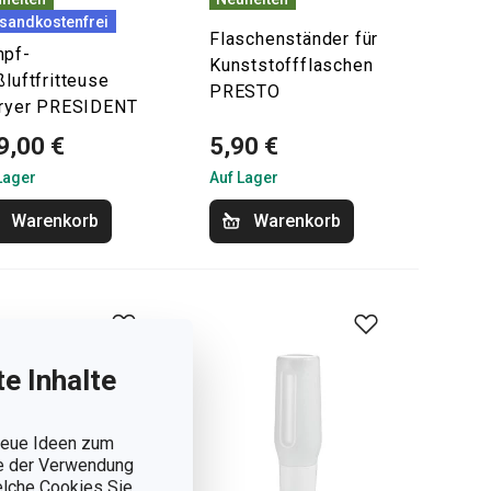
sandkostenfrei
Flaschenständer für
pf-
Kunststoffflaschen
ßluftfritteuse
PRESTO
fryer PRESIDENT
9,00 €
5,90 €
Lager
Auf Lager
Warenkorb
Warenkorb
e Inhalte
 neue Ideen zum
ie der Verwendung
welche Cookies Sie