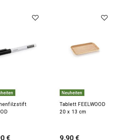
heiten
Neuheiten
henfilzstift
Tablett FEELWOOD
OOD
20 x 13 cm
90 €
9,90 €