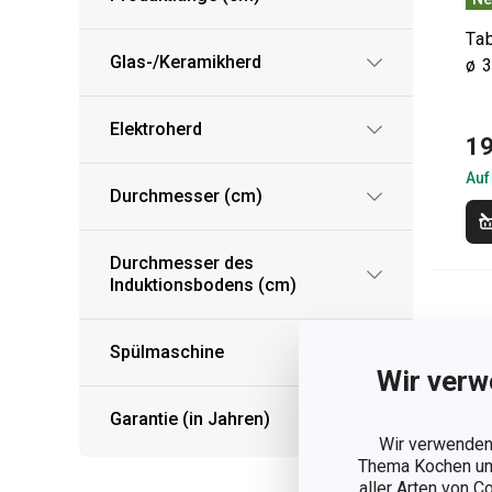
Ta
Glas-/Keramikherd
ø 
Elektroherd
19
Auf
Durchmesser (cm)
Durchmesser des
Induktionsbodens (cm)
Spülmaschine
Wir verw
Garantie (in Jahren)
Wir verwenden 
Thema Kochen und
aller Arten von C