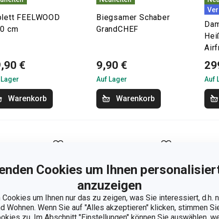
Ver
blett FEELWOOD
Biegsamer Schaber
Dam
30 cm
GrandCHEF
Hei
Air
,90 €
9,90 €
29
 Lager
Auf Lager
Auf 
Warenkorb
Warenkorb
enden Cookies um Ihnen personalisiert
anzuzeigen
Cookies um Ihnen nur das zu zeigen, was Sie interessiert, d.h.
 Wohnen. Wenn Sie auf "Alles akzeptieren" klicken, stimmen S
ookies zu. Im Abschnitt "Einstellungen" können Sie auswählen, 