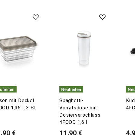
uheiten
Neuheiten
Neu
sen mit Deckel
Spaghetti-
Küc
OD 1,35 l, 3 St.
Vorratsdose mit
4F
Dosierverschluss
4FOOD 1,6 l
,90 €
11,90 €
4,