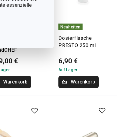
nnte essenzielle
heiten
Neuheiten
sandkostenfrei
Dosierflasche
italer Reiskocher
PRESTO 250 ml
ndCHEF
9,00 €
6,90 €
Lager
Auf Lager
Warenkorb
Warenkorb