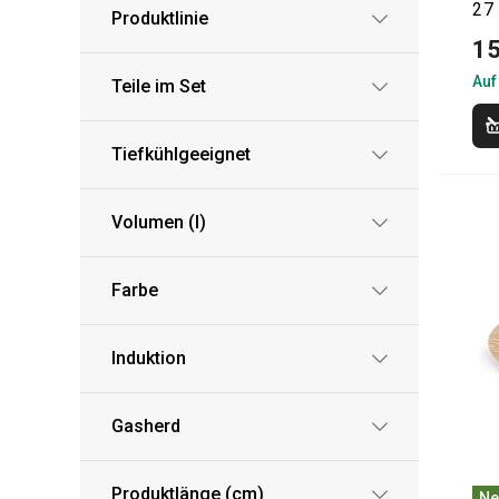
27
Produktlinie
15
Auf
Teile im Set
Tiefkühlgeeignet
Volumen (l)
Farbe
Induktion
Gasherd
Produktlänge (cm)
Ne