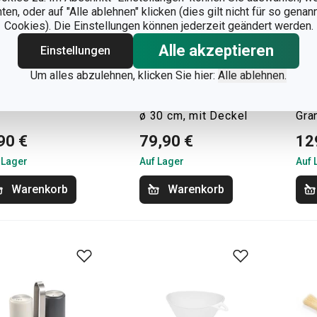
n, oder auf "Alle ablehnen" klicken (dies gilt nicht für so gena
Cookies). Die Einstellungen können jederzeit geändert werden.
Alle akzeptieren
Einstellungen
uheiten
Neuheiten
Neu
Um alles abzulehnen, klicken Sie hier:
Alle ablehnen.
Versandkostenfrei
Ver
likon-Abflusssieb
Wok i-PREMIUM
Dig
RO ø 11 cm
ø 30 cm, mit Deckel
Gra
90 €
79,90 €
12
 Lager
Auf Lager
Auf 
Warenkorb
Warenkorb