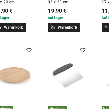
 x 20 cm
33 x 23 cm
37 
,90 €
19,90 €
11
 Lager
Auf Lager
Auf 
Warenkorb
Warenkorb
uheiten
Neuheiten
Neu