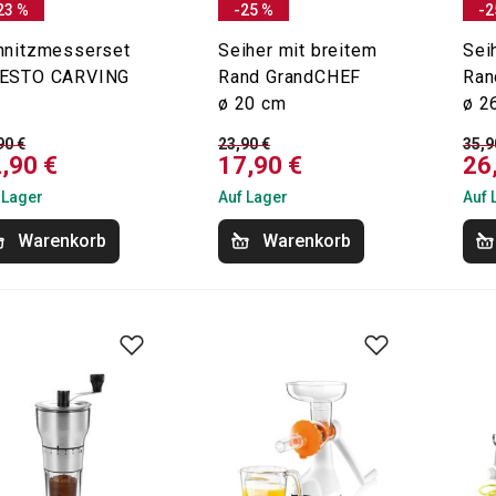
23 %
-25 %
-2
hnitzmesserset
Seiher mit breitem
Sei
ESTO CARVING
Rand GrandCHEF
Ran
ø 20 cm
ø 2
90 €
23,90 €
35,9
,90 €
17,90 €
26
 Lager
Auf Lager
Auf 
Warenkorb
Warenkorb