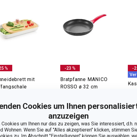
25 %
-23 %
-2
Ver
hneidebrett mit
Bratpfanne MANICO
Kas
ffangschale
ROSSO ø 32 cm
abn
LINE 45 x 25 cm
VAR
enden Cookies um Ihnen personalisiert
teil
anzuzeigen
90 €
46,90 €
79,9
,90 €
35,90 €
59
Cookies um Ihnen nur das zu zeigen, was Sie interessiert, d.h.
 Wohnen. Wenn Sie auf "Alles akzeptieren" klicken, stimmen S
 Lager
Auf Lager
Auf 
ookies zu. Im Abschnitt "Einstellungen" können Sie auswählen, 