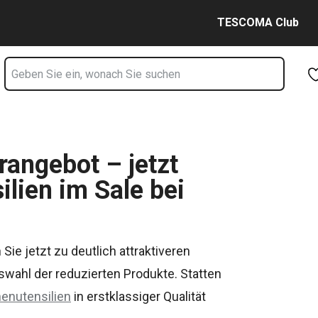
Zum Hauptinhalt springen
Zur Navigation springen
Zur Suche springen
TESCOMA Club
angebot – jetzt
lien im Sale bei
e jetzt zu deutlich attraktiveren
uswahl der reduzierten Produkte. Statten
enutensilien
in erstklassiger Qualität