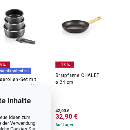
5 %
-23 %
sandkostenfrei
Bratpfanne CHALET
serollen-Set mit
ø 24 cm
ehmbarem Griff
IO Topf-Set, 4-
e Inhalte
ig
0 €
42,90 €
,90 €
32,90 €
 neue Ideen zum
ie der Verwendung
Lager
Auf Lager
welche Cookies Sie