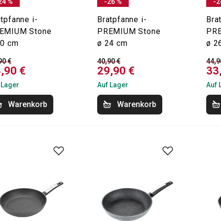
24 %
-26 %
-2
tpfanne i-
Bratpfanne i-
Bra
EMIUM Stone
PREMIUM Stone
PRE
20 cm
ø 24 cm
ø 2
90 €
40,90 €
44,9
,90 €
29,90 €
33
 Lager
Auf Lager
Auf 
Warenkorb
Warenkorb