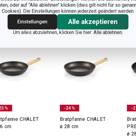
n, oder auf "Alle ablehnen" klicken (dies gilt nicht für so gena
Warenkorb
Warenkorb
Cookies). Die Einstellungen können jederzeit geändert werden.
Alle akzeptieren
Einstellungen
Um alles abzulehnen, klicken Sie hier:
Alle ablehnen.
25 %
-24 %
-2
atpfanne CHALET
Bratpfanne CHALET
Bra
26 cm
ø 28 cm
PRE
ø 2