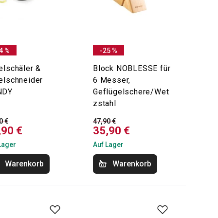
4 %
-25 %
elschäler &
Block NOBLESSE für
elschneider
6 Messer,
NDY
Geflügelschere/Wet
zstahl
0 €
47,90 €
,90 €
35,90 €
Lager
Auf Lager
Warenkorb
Warenkorb