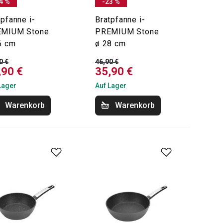
4 %
-23 %
tpfanne i-
Bratpfanne i-
MIUM Stone
PREMIUM Stone
6 cm
ø 28 cm
0 €
46,90 €
,90 €
35,90 €
Lager
Auf Lager
Warenkorb
Warenkorb