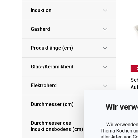
Induktion
Gasherd
Produktlänge (cm)
Glas-/Keramikherd
-
Sc
Elektroherd
Au
ON
Durchmesser (cm)
Wir verw
39,
29
Durchmesser des
Wir verwenden 
Induktionsbodens (cm)
Thema Kochen und
Auf
aller Arten von C