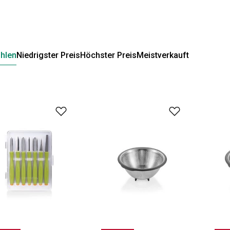
hlen
Niedrigster Preis
Höchster Preis
Meistverkauft