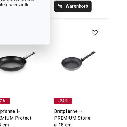
nnte essenzielle
Warenkorb
Warenkorb
7 %
-24 %
tpfanne i-
Bratpfanne i-
MIUM Protect
PREMIUM Stone
8 cm
ø 18 cm