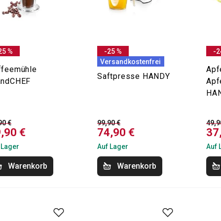
25 %
-25 %
-2
Versandkostenfrei
ffeemühle
Apf
Saftpresse HANDY
andCHEF
Apf
HA
90 €
99,90 €
49,9
,90 €
74,90 €
37
 Lager
Auf Lager
Auf 
Warenkorb
Warenkorb