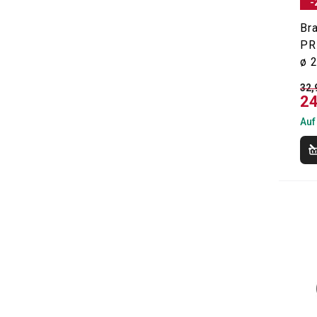
-
Bra
PR
ø 
32,
24
Auf