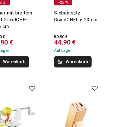
5 %
-25 %
her mit breitem
Siebeinsatz
d GrandCHEF
GrandCHEF ø 23 cm
6 cm
0 €
59,90 €
,90 €
44,90 €
Lager
Auf Lager
Warenkorb
Warenkorb