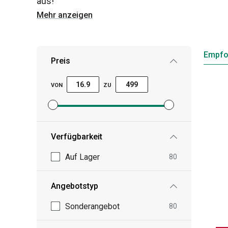
aus!
Mehr anzeigen
Empfo
Preis
VON
ZU
Mindestpreisfilter festlegen
Höchstpreisfilter festlegen
Verfügbarkeit
Auf Lager
80
Angebotstyp
Sonderangebot
80