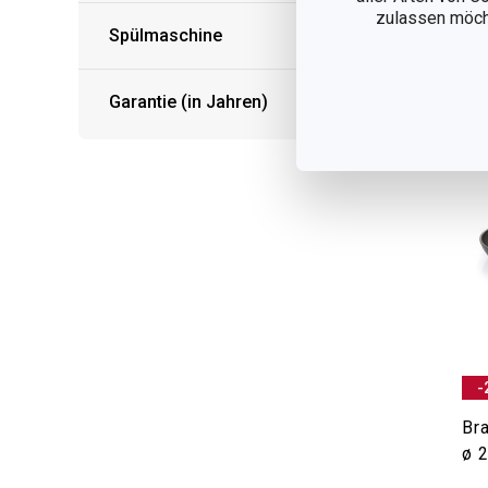
zulassen möchte
Spülmaschine
Garantie (in Jahren)
-
Br
ø 