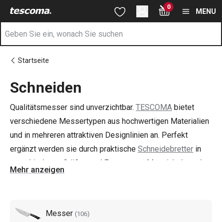
Sie befinden sich auf der Schneiden Seite
0
Zum Hauptinhalt springen
Zur Navigation springen
Zur Suche springen
MENU
Startseite
Schneiden
Qualitätsmesser sind unverzichtbar.
TESCOMA
bietet
verschiedene Messertypen aus hochwertigen Materialien
und in mehreren attraktiven Designlinien an. Perfekt
ergänzt werden sie durch praktische
Schneidebretter
in
verschiedenen Größen und Formen aus Massivholz und
Mehr anzeigen
hochwertigem Kunststoff. Neben hochwertigen Messern
finden Sie hier auch Hobel,
Messerschärfer
und weiteres
Zubehör, das Sie zum Schneiden von Lebensmitteln
Messer
(
106
)
benötigen.