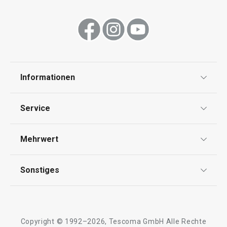
Informationen
Datenschutz
Service
Widerrufsrecht
Versand & Zahlung
Mehrwert
Impressum
FAQ
AGB
TESCOMA Club
Sonstiges
Kontaktformular
Design
Garantie
Meilensteine
Trusted Shops
Rücksendung und Reklamation
Über TESCOMA
Copyright © 1992–2026, Tescoma GmbH Alle Rechte
Qualität