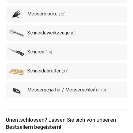
Messerblöcke
Tipp
: Können Sie ein hochwertiges
TESCOMA-Messerset
(
12
)
gebrauchen? Entscheiden Sie sich für ein komplettes Set
oder stellen Sie sich Ihr eigenes Set zusammen!
Schneidewerkzeuge
(
8
)
Scheren
(
14
)
Schneidebretter
(
31
)
Messerschärfer / Messerschleifer
(
8
)
Unentschlossen? Lassen Sie sich von unseren
Bestsellern begeistern!