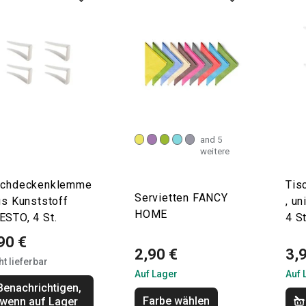
and 5
weitere
schdeckenklemme
Tis
Servietten FANCY
us Kunststoff
, u
HOME
ESTO, 4 St.
4 St
90 €
2,90 €
3,
ht lieferbar
Auf Lager
Auf 
Benachrichtigen,
Farbe wählen
wenn auf Lager