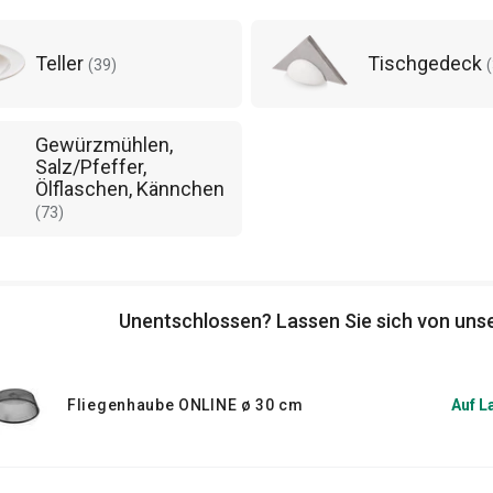
lebnis einzigartig machen.
Teller
Tischgedeck
(
39
)
(
Gewürzmühlen,
Salz/Pfeffer,
Ölflaschen, Kännchen
(
73
)
Unentschlossen? Lassen Sie sich von unse
Fliegenhaube ONLINE ø 30 cm
Auf L