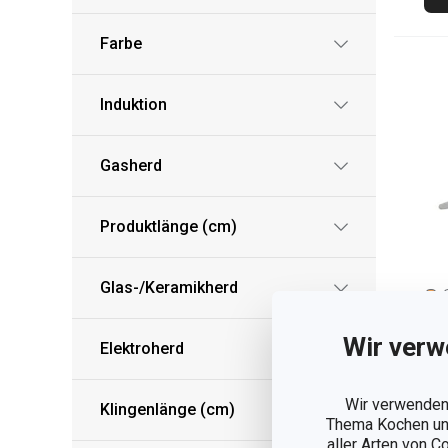
Farbe
Induktion
Gasherd
Produktlänge (cm)
Glas-/Keramikherd
Wir verw
Elektroherd
Ta
Wir verwenden 
H
Klingenlänge (cm)
Thema Kochen und
3,
aller Arten von C