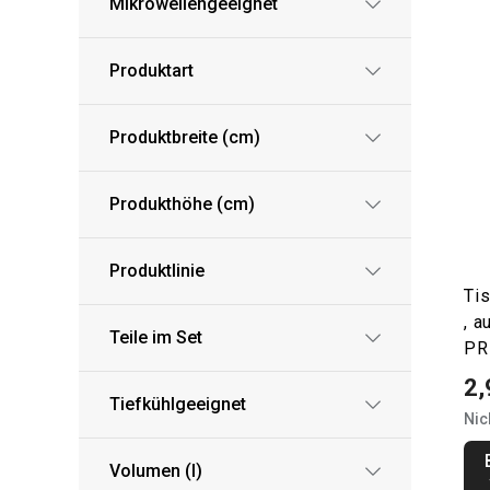
Mikrowellengeeignet
Produktart
Produktbreite (cm)
Produkthöhe (cm)
Produktlinie
Ti
, a
Teile im Set
PR
2,
Tiefkühlgeeignet
Nic
Volumen (l)