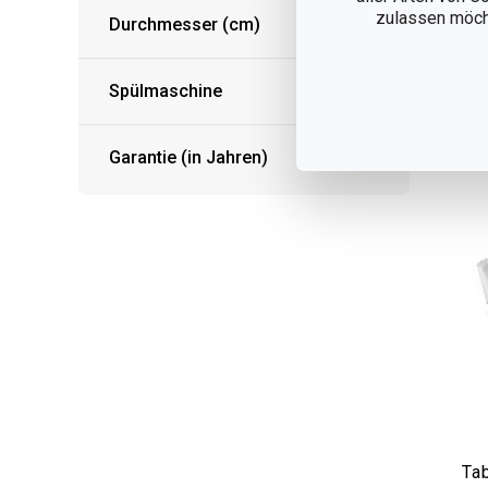
zulassen möchte
Durchmesser (cm)
Auf
F
Spülmaschine
Garantie (in Jahren)
Ta