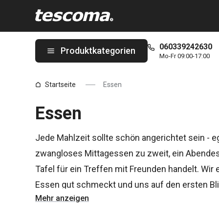
Sie befinden sich auf der Essen Seite
060339242630
Produktkategorien
Mo-Fr 09:00-17:00
Startseite
Essen
Essen
Jede Mahlzeit sollte schön angerichtet sein - e
zwangloses Mittagessen zu zweit, ein Abendesse
Tafel für ein Treffen mit Freunden handelt. Wi
Essen gut schmeckt und uns auf den ersten Blic
Mehr anzeigen
Die richtige Etikette beim Essen beginnt beim
A
Sie stilvolles Geschirr,
Teller
, hochwertiges
Ede