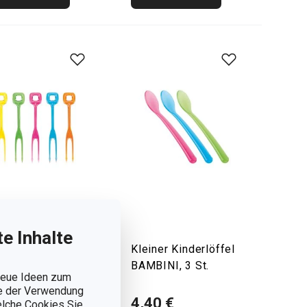
e Inhalte
tygabeln
Kleiner Kinderlöffel
STO, 20 St.
BAMBINI, 3 St.
 neue Ideen zum
ie der Verwendung
40 €
4,40 €
welche Cookies Sie