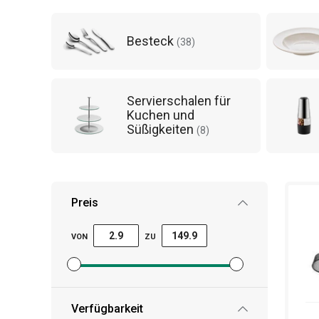
fantasievoller Gadgets auswählen, die Ihr Esser
Besteck
(
38
)
Servierschalen für
Kuchen und
Süßigkeiten
(
8
)
Preis
VON
ZU
Mindestpreisfilter festlegen
Höchstpreisfilter festlegen
Verfügbarkeit