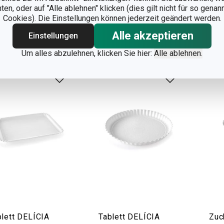
n, oder auf "Alle ablehnen" klicken (dies gilt nicht für so gena
 Lager
Auf Lager
Auf 
Cookies). Die Einstellungen können jederzeit geändert werden.
arbe wählen
Warenkorb
Alle akzeptieren
Einstellungen
Um alles abzulehnen, klicken Sie hier:
Alle ablehnen.
blett DELÍCIA
Tablett DELÍCIA
Zuc