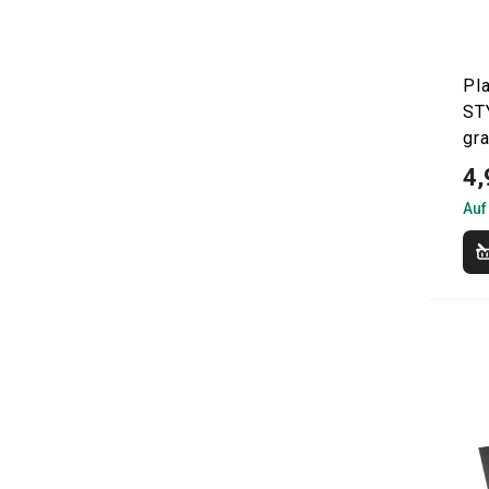
Pl
ST
gra
4,
Auf