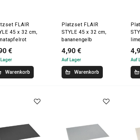
atzset FLAIR
Platzset FLAIR
Pla
YLE 45 x 32 cm,
STYLE 45 x 32 cm,
STY
natapfelrot
bananengelb
lim
90 €
4,90 €
4,
 Lager
Auf Lager
Auf 
Warenkorb
Warenkorb