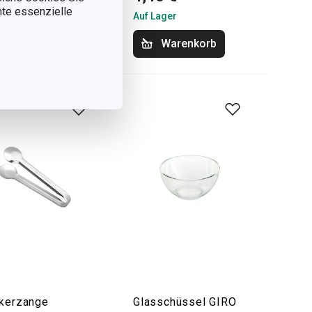
nnte essenzielle
Lager
Auf Lager
Warenkorb
Warenkorb
kerzange
Glasschüssel GIRO