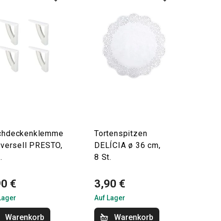
chdeckenklemme
Tortenspitzen
niversell PRESTO,
DELÍCIA ø 36 cm,
.
8 St.
90 €
3,90 €
Lager
Auf Lager
Warenkorb
Warenkorb