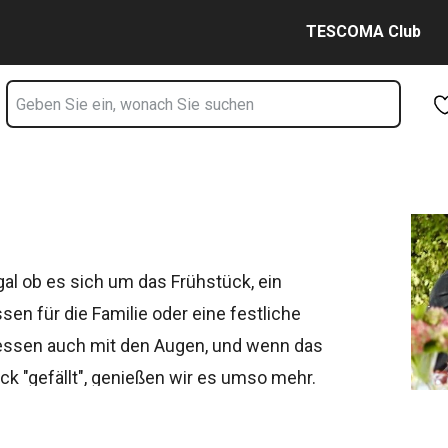
Zum Hauptinhalt springen
Zur Navigation springen
Zur Suche springen
TESCOMA Club
gal ob es sich um das Frühstück, ein
n für die Familie oder eine festliche
r essen auch mit den Augen, und wenn das
k "gefällt", genießen wir es umso mehr.
nrichten und Servieren
. Bei uns können
lstahlbesteck
und eine Vielzahl