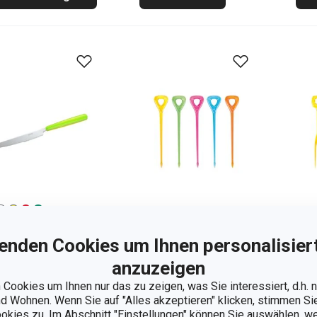
and 1
weiteres
enden Cookies um Ihnen personalisiert
Partyspieße
Par
anzuzeigen
felmesser FANCY
PRESTO, 30 St.
PRE
Cookies um Ihnen nur das zu zeigen, was Sie interessiert, d.h.
OME
 Wohnen. Wenn Sie auf "Alles akzeptieren" klicken, stimmen S
90 €
4,40 €
4,
ookies zu. Im Abschnitt "Einstellungen" können Sie auswählen, 