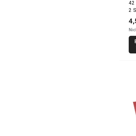
42 
2 S
4,
Nic