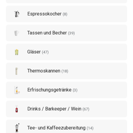
Werkzeuge für Sie. Wenn Sie kohlensäurehaltige Getränke
Espressokocher
mögen, werden Sie unsere Geräte für die Herstellung von
(
8
)
Limonaden ebenfalls nützlich finden.
Tassen und Becher
(
39
)
Gläser
(
47
)
Thermoskannen
(
18
)
Erfrischungsgetränke
(
3
)
Drinks / Barkeeper / Wein
(
67
)
Tee- und Kaffeezubereitung
(
14
)