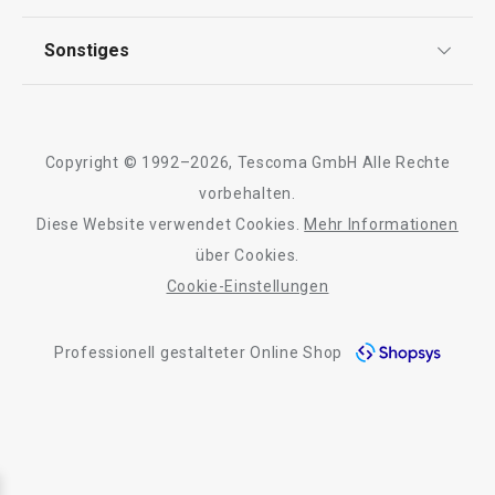
FAQ
AGB
TESCOMA Club
Sonstiges
Kontaktformular
Design
Garantie
Meilensteine
Trusted Shops
Rücksendung und Reklamation
Über TESCOMA
Copyright © 1992–2026, Tescoma GmbH Alle Rechte
Qualität
Für Unternehmen
vorbehalten.
Diese Website verwendet Cookies.
Mehr Informationen
Barrierefreiheit
über Cookies.
Cookie-Einstellungen
Professionell gestalteter Online Shop