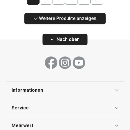
Weitere Produkte anzeigen
Nach oben
Informationen
Datenschutz
Service
Widerrufsrecht
Versand & Zahlung
Mehrwert
Impressum