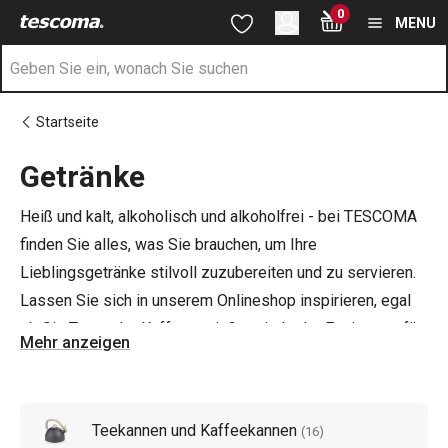
Sie befinden sich auf der Getränke Seite
0
Zum Hauptinhalt springen
Zur Navigation springen
Zur Suche springen
MENU
Startseite
Getränke
Heiß und kalt, alkoholisch und alkoholfrei - bei TESCOMA
finden Sie alles, was Sie brauchen, um Ihre
Lieblingsgetränke stilvoll zuzubereiten und zu servieren.
Lassen Sie sich in unserem Onlineshop inspirieren, egal
ob Sie Tee- oder Kaffeegenießer sind oder Equipment für
Mehr anzeigen
die Zubereitung sommerlicher Fruchtdrinks suchen.
Tipp: Um das Servieren von Erfrischungsgetränken noch
Teekannen und Kaffeekannen
(
16
)
interessanter zu gestalten, haben wir auch Barkeeper-