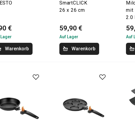
ESTO
SmartCLICK
Mil
26 x 26 cm
mit
2.0 
90 €
59,90 €
59
 Lager
Auf Lager
Auf 
Warenkorb
Warenkorb