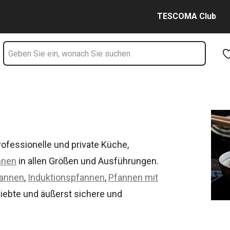
Zum Hauptinhalt springen
Zur Navigation springen
Zur Suche springen
TESCOMA Club
rofessionelle und private Küche,
nnen
in allen Größen und Ausführungen.
fannen
,
Induktionspfannen
,
Pfannen mit
liebte und äußerst sichere und
 Materialien für alle Herdarten.
rfüllen stets die hohen Anforderungen