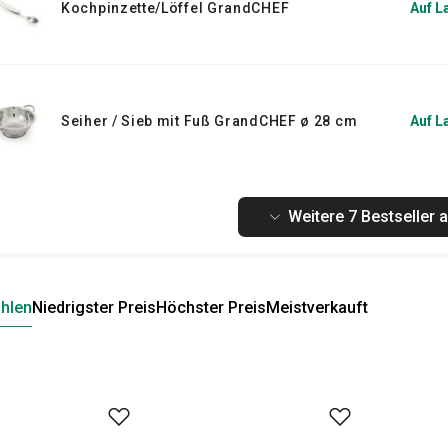
Kochpinzette/Löffel GrandCHEF
Auf L
Seiher / Sieb mit Fuß GrandCHEF ø 28 cm
Auf L
Weitere 7 Bestseller 
hlen
Niedrigster Preis
Höchster Preis
Meistverkauft