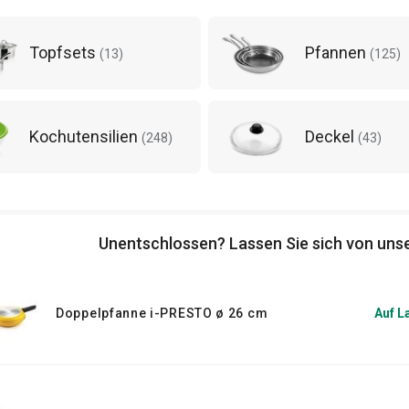
ir bieten auch separate
Deckel
an:
Topfsets
Pfannen
el - kurzum, erstklassige
(
13
)
(
125
)
 Sehen Sie auch andere kleine
zen werden.
Kochutensilien
Deckel
(
248
)
(
43
)
Unentschlossen? Lassen Sie sich von unse
Doppelpfanne i-PRESTO ø 26 cm
Auf L