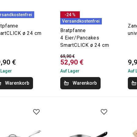
rsandkostenfrei
-24 %
Versandkostenfrei
atpfanne
Zan
Bratpfanne
artCLICK ø 24 cm
uni
4 Eier/Pancakes
SmartCLICK ø 24 cm
69,90 €
,90 €
52,90 €
9,
 Lager
Auf Lager
Auf 
Warenkorb
Warenkorb