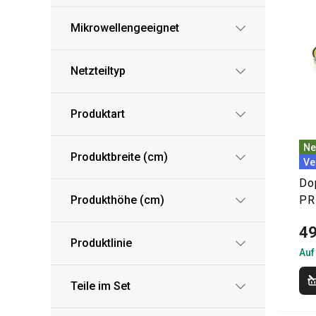
Mikrowellengeeignet
Netzteiltyp
Produktart
Ne
Produktbreite (cm)
Ve
Do
Produkthöhe (cm)
PR
49
Produktlinie
Auf
Teile im Set