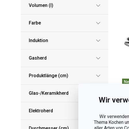
Volumen (l)
Farbe
Induktion
Gasherd
Produktlänge (cm)
Ne
Ve
Glas-/Keramikherd
Qu
Wir verw
Br
St
Elektroherd
Wir verwenden 
30
Thema Kochen und
89
aller Arten von C
Durchmesser (cm)