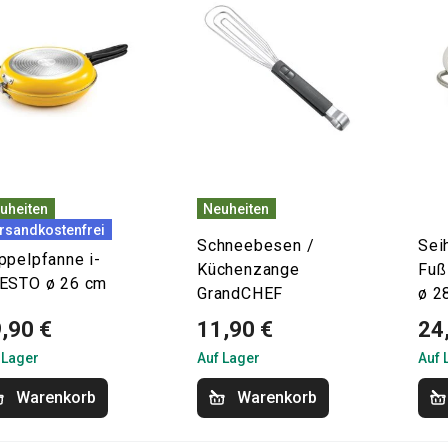
uheiten
Neuheiten
rsandkostenfrei
Schneebesen /
Sei
ppelpfanne i-
Küchenzange
Fuß
ESTO ø 26 cm
GrandCHEF
ø 2
,90 €
11,90 €
24
 Lager
Auf Lager
Auf 
Warenkorb
Warenkorb