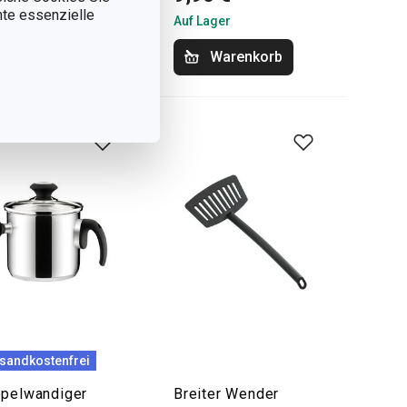
nnte essenzielle
Lager
Auf Lager
Warenkorb
Warenkorb
sandkostenfrei
pelwandiger
Breiter Wender