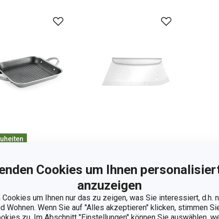
uheiten
rsandkostenfrei
Multi-Teigschaber
Kor
adratische
enden Cookies um Ihnen personalisiert
PRESTO
Aus
atpfanne
Gra
anzuzeigen
eelCRAFT
Cookies um Ihnen nur das zu zeigen, was Sie interessiert, d.h.
 x 30 cm
 Wohnen. Wenn Sie auf "Alles akzeptieren" klicken, stimmen S
,90 €
5,90 €
13
ookies zu. Im Abschnitt "Einstellungen" können Sie auswählen, 