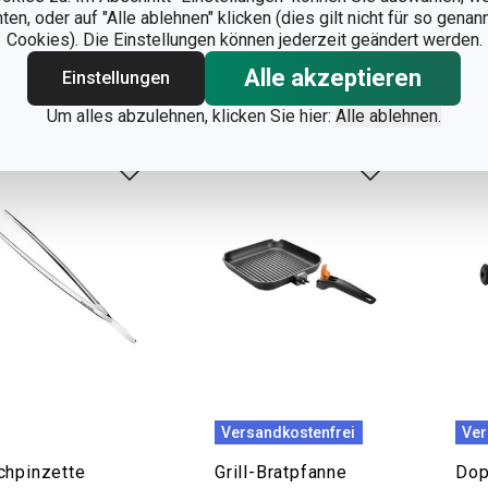
n, oder auf "Alle ablehnen" klicken (dies gilt nicht für so gena
 Lager
Auf Lager
Auf 
Cookies). Die Einstellungen können jederzeit geändert werden.
Warenkorb
Warenkorb
Alle akzeptieren
Einstellungen
Um alles abzulehnen, klicken Sie hier:
Alle ablehnen.
Versandkostenfrei
Ver
chpinzette
Grill-Bratpfanne
Dop