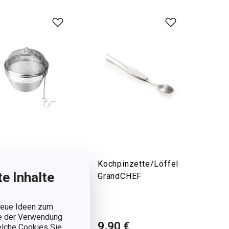
b zum
Kochpinzette/Löffel
e Inhalte
kochen
GrandCHEF
ndCHEF ø 10 cm
 neue Ideen zum
ie der Verwendung
,90 €
9,90 €
welche Cookies Sie