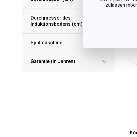
zulassen möchte
Auf
Durchmesser des
Induktionsbodens (cm)
Spülmaschine
Garantie (in Jahren)
Ko