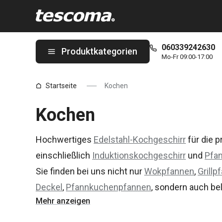
Sie befinden sich auf der Kochen Seite
060339242630
Produktkategorien
Mo-Fr 09:00-17:00
Startseite
Kochen
Kochen
Hochwertiges
Edelstahl-Kochgeschirr
für die p
einschließlich
Induktionskochgeschirr
und
Pfa
Sie finden bei uns nicht nur
Wokpfannen
,
Grillp
Deckel
,
Pfannkuchenpfannen
, sondern auch be
Mehr anzeigen
hochwertige
Schnellkochtöpfe
aus hochwertigen
TESCOMA Kochgeschirr und Küchenutensilien e