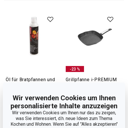
-23 %
Öl für Bratpfannen und
Grillpfanne i-PREMIUM
Grills DELÍCIA 250 ml
Stone 26 x 26 cm
Wir verwenden Cookies um Ihnen
45,90 €
17,90 €
34,90 €
personalisierte Inhalte anzuzeigen
Auf Lager
Auf Lager
Wir verwenden Cookies um Ihnen nur das zu zeigen,
was Sie interessiert, d.h. neue Ideen zum Thema
Warenkorb
Warenkorb
Kochen und Wohnen. Wenn Sie auf "Alles akzeptieren"