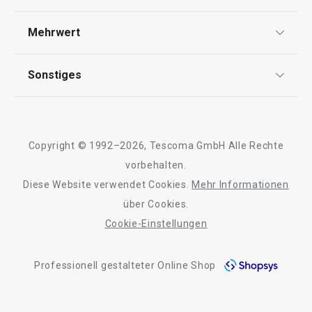
Widerrufsrecht
Versand & Zahlung
Mehrwert
Impressum
FAQ
AGB
TESCOMA Club
Sonstiges
Kontaktformular
Design
Garantie
Meilensteine
Trusted Shops
Rücksendung und Reklamation
Über TESCOMA
Copyright © 1992–2026, Tescoma GmbH Alle Rechte
Qualität
Für Unternehmen
vorbehalten.
Diese Website verwendet Cookies.
Mehr Informationen
Barrierefreiheit
über Cookies.
Cookie-Einstellungen
Professionell gestalteter Online Shop