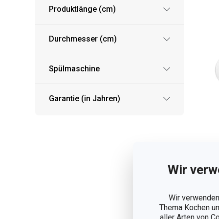
Produktlänge (cm)
Durchmesser (cm)
Spülmaschine
Garantie (in Jahren)
Sp
Wir verw
DE
Wir verwenden 
Thema Kochen und
10
aller Arten von C