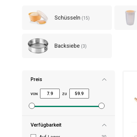
Schüsseln
(
15
)
Backsiebe
(
3
)
Preis
VON
ZU
Mindestpreisfilter festlegen
Höchstpreisfilter festlegen
Verfügbarkeit