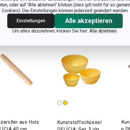
 Lager
Auf Lager
Auf 
n, oder auf "Alle ablehnen" klicken (dies gilt nicht für so gena
Cookies). Die Einstellungen können jederzeit geändert werden.
Warenkorb
Warenkorb
Alle akzeptieren
Einstellungen
Um alles abzulehnen, klicken Sie hier:
Alle ablehnen.
zaroller aus Holz
Kun
Kunststoffschüssel
LÍCIA 40 cm,
n D
DELÍCIA, Set, 3-tlg.