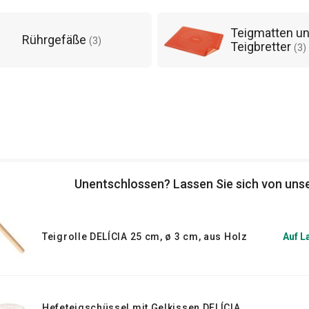
Teigmatten u
Rührgefäße
(
3
)
Teigbretter
(
3
)
Unentschlossen? Lassen Sie sich von unse
Teigrolle DELÍCIA 25 cm, ø 3 cm, aus Holz
Auf L
Hefeteigschüssel mit Gelkissen DELÍCIA