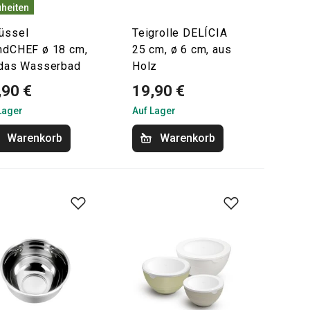
heiten
üssel
Teigrolle DELÍCIA
ndCHEF ø 18 cm,
25 cm, ø 6 cm, aus
 das Wasserbad
Holz
,90 €
19,90 €
Lager
Auf Lager
Warenkorb
Warenkorb