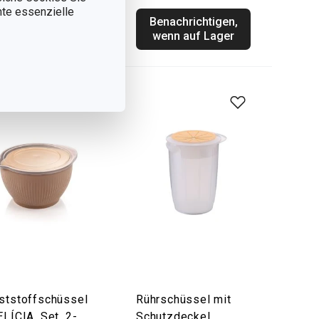
Lager
nnte essenzielle
Benachrichtigen,
Warenkorb
wenn auf Lager
ststoffschüssel
Rührschüssel mit
ELÍCIA, Set, 2-
Schutzdeckel