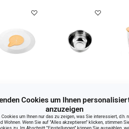
ritzschutzdeckel
Schüssel DELÍCIA,
Mec
enden Cookies um Ihnen personalisiert
LÍCIA
rostfrei, ø 16 cm,
Meh
1.5 l
Pud
anzuzeigen
DEL
Cookies um Ihnen nur das zu zeigen, was Sie interessiert, d.h.
 Wohnen. Wenn Sie auf "Alles akzeptieren" klicken, stimmen S
,90 €
12,90 €
13
ookies zu. Im Abschnitt "Einstellungen" können Sie auswählen, 