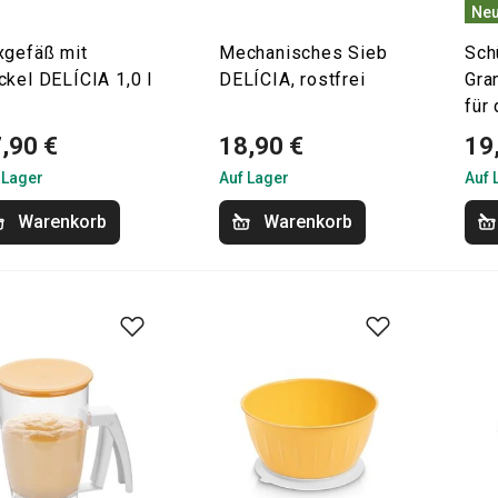
Neu
xgefäß mit
Mechanisches Sieb
Sch
ckel DELÍCIA 1,0 l
DELÍCIA, rostfrei
Gra
für
,90 €
18,90 €
19
 Lager
Auf Lager
Auf 
Warenkorb
Warenkorb