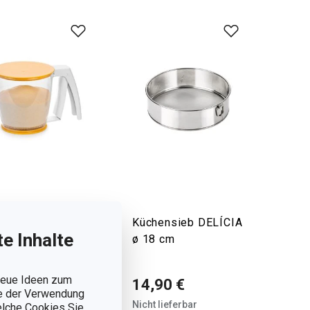
hanisches
Küchensieb DELÍCIA
e Inhalte
lsieb /
ø 18 cm
erzucker
ÍCIA
 neue Ideen zum
14,90 €
ie der Verwendung
,90 €
Nicht lieferbar
welche Cookies Sie