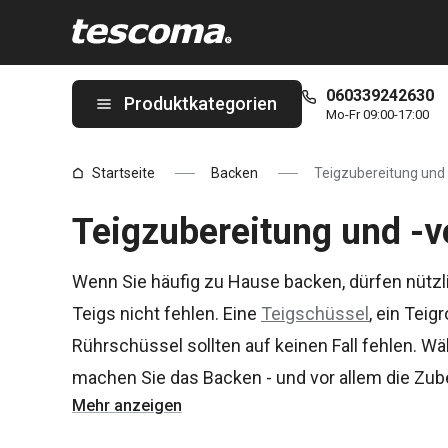
Sie befinden sich auf der Teigzubereitung und -verarbeitung Sei
060339242630
Produktkategorien
Mo-Fr 09:00-17:00
Startseite
Backen
Teigzubereitung und 
Teigzubereitung und -v
Wenn Sie häufig zu Hause backen, dürfen nützli
Teigs nicht fehlen. Eine
Teigschüssel
, ein Teigr
Rührschüssel sollten auf keinen Fall fehlen. Wä
machen Sie das Backen - und vor allem die Zu
Mehr anzeigen
Leckereien - noch angenehmer!