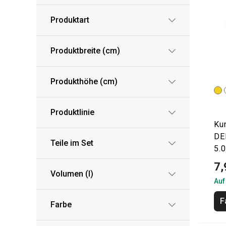
Produktart
Produktbreite (cm)
Produkthöhe (cm)
Produktlinie
Ku
DE
Teile im Set
5.0
7,
Volumen (l)
Auf
F
Farbe