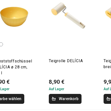
Teigrolle DELÍCIA
Tei
nststoffschüssel
brei
LÍCIA ø 28 cm,
 l
90 €
8,90 €
9,
 Lager
Auf Lager
Auf 
arbe wählen
Warenkorb