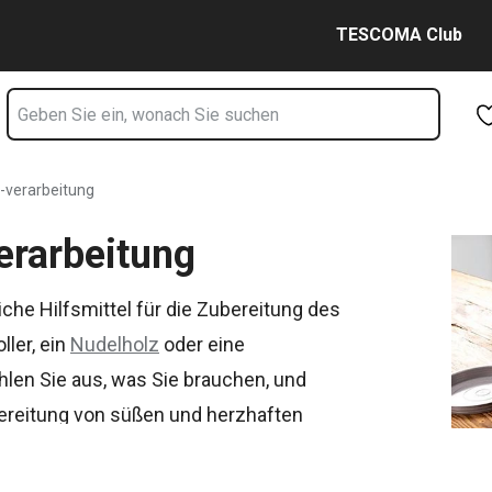
te
Zum Hauptinhalt springen
Zur Navigation springen
Zur Suche springen
TESCOMA Club
-verarbeitung
erarbeitung
che Hilfsmittel für die Zubereitung des
oller, ein
Nudelholz
oder eine
hlen Sie aus, was Sie brauchen, und
bereitung von süßen und herzhaften