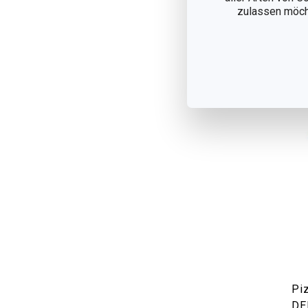
Auf
zulassen möchte
Piz
DE