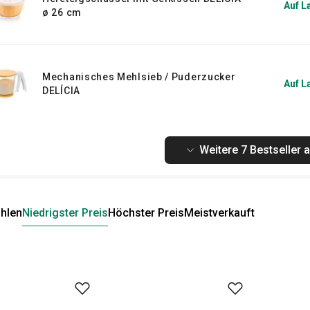
Auf L
ø 26 cm
Mechanisches Mehlsieb / Puderzucker
Auf L
DELÍCIA
Weitere 7 Bestseller 
hlen
Niedrigster Preis
Höchster Preis
Meistverkauft