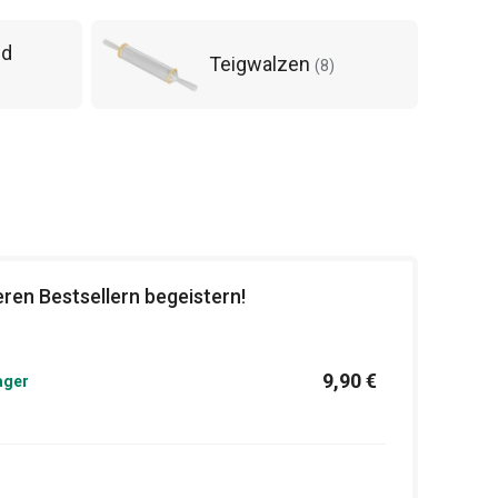
nd
Teigwalzen
(
8
)
ren Bestsellern begeistern!
9,90 €
ager