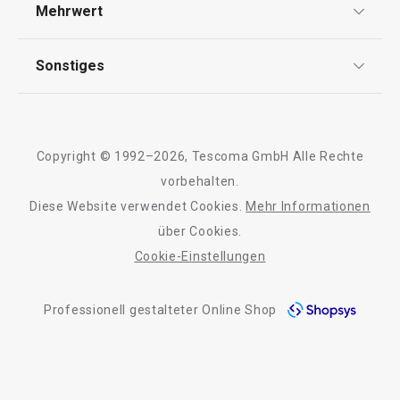
Versand & Zahlung
Mehrwert
Impressum
FAQ
AGB
TESCOMA Club
Sonstiges
Kontaktformular
Design
Garantie
Meilensteine
Trusted Shops
Rücksendung und Reklamation
Über TESCOMA
Copyright © 1992–2026, Tescoma GmbH Alle Rechte
Qualität
Für Unternehmen
vorbehalten.
Diese Website verwendet Cookies.
Mehr Informationen
Barrierefreiheit
über Cookies.
Cookie-Einstellungen
Professionell gestalteter Online Shop