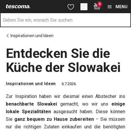
Sie befinden sich auf der Entdecken Sie die Küche der Slowakei
0
Zum Hauptinhalt springen
Zur Navigation springen
Zur Suche springen
MENU
Inspirationen und Ideen
Entdecken Sie die
Küche der Slowakei
Inspirationen und Ideen
6.7.2026
Zur Inspiration haben wir diesmal einen Abstecher ins
benachbarte Slowakei
gemacht, wo wir uns
einige
lokale Spezialitäten
ausgesucht haben. Diese können
Sie
ganz bequem zu Hause zubereiten
– Sie müssen
nur die richtigen Zutaten einkaufen und die benötigten