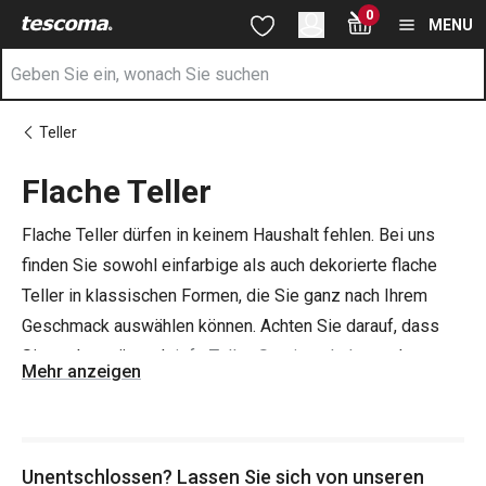
Sie befinden sich auf der Flache Teller Seite
0
Zum Hauptinhalt springen
Zur Navigation springen
Zur Suche springen
MENU
Teller
Flache Teller
Flache Teller dürfen in keinem Haushalt fehlen. Bei uns
finden Sie sowohl einfarbige als auch dekorierte flache
Teller in klassischen Formen, die Sie ganz nach Ihrem
Geschmack auswählen können. Achten Sie darauf, dass
Sie auch genügend
tiefe Teller
,
Servierschalen
und
Mehr anzeigen
Besteck
haben, damit Sie Ihre Familie oder Freunde mit
dem makellosen Servieren Ihrer kulinarischen
Köstlichkeiten beeindrucken können.
Unentschlossen? Lassen Sie sich von unseren