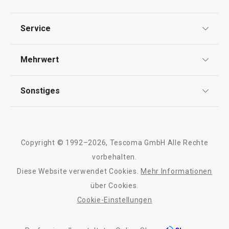
Datenschutz
Service
Widerrufsrecht
Versand & Zahlung
Mehrwert
Impressum
FAQ
AGB
TESCOMA Club
Sonstiges
Kontaktformular
Design
Garantie
Meilensteine
Trusted Shops
Rücksendung und Reklamation
Über TESCOMA
Copyright © 1992–2026, Tescoma GmbH Alle Rechte
Qualität
Für Unternehmen
vorbehalten.
Diese Website verwendet Cookies.
Mehr Informationen
Barrierefreiheit
über Cookies.
Cookie-Einstellungen