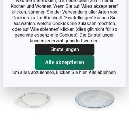
was Sie interessiert, d.h. neue Ideen zum Thema
Kochen und Wohnen. Wenn Sie auf "Alles akzeptieren"
klicken, stimmen Sie der Verwendung aller Arten von
Speiseteller CREMA
Speiseteller SIENA
Cookies zu. Im Abschnitt "Einstellungen" können Sie
ø 27 cm
ø 27 cm
auswählen, welche Cookies Sie zulassen möchten,
oder auf "Alle ablehnen" klicken (dies gilt nicht für so
13,90 €
13,90 €
genannte essenzielle Cookies). Die Einstellungen
Auf Lager
Auf Lager
können jederzeit geändert werden.
Einstellungen
Warenkorb
Warenkorb
Alle akzeptieren
Um alles abzulehnen, klicken Sie hier:
Alle ablehnen.