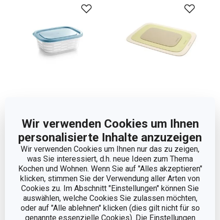
Tiefkühl-Dosen mit
Biegsame Schneidbretter
Wir verwenden Cookies um Ihnen
Körbchen 4FOOD 1,0 l
PRESTO, Set 3 St.
personalisierte Inhalte anzuzeigen
11,90 €
12,90 €
Wir verwenden Cookies um Ihnen nur das zu zeigen,
Auf Lager
Auf Lager
was Sie interessiert, d.h. neue Ideen zum Thema
Kochen und Wohnen. Wenn Sie auf "Alles akzeptieren"
Warenkorb
Warenkorb
klicken, stimmen Sie der Verwendung aller Arten von
Cookies zu. Im Abschnitt "Einstellungen" können Sie
auswählen, welche Cookies Sie zulassen möchten,
oder auf "Alle ablehnen" klicken (dies gilt nicht für so
genannte essenzielle Cookies). Die Einstellungen