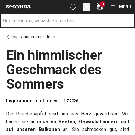
Sie befinden sich auf der Ein himmlischer Geschmack des Som
0
Zum Hauptinhalt springen
Zur Navigation springen
Zur Suche springen
MENU
Inspirationen und Ideen
Ein himmlischer
Geschmack des
Sommers
Inspirationen und Ideen
1.7.2026
Die Paradiesäpfel sind uns ans Herz gewachsen. Wir
bauen sie
in unseren Beeten, Gewächshäusern und
auf unseren Balkonen
an. Sie schmecken gut, sind