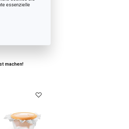
nnte essenzielle
nderleicht selbst
decken Sie unsere
st machen!