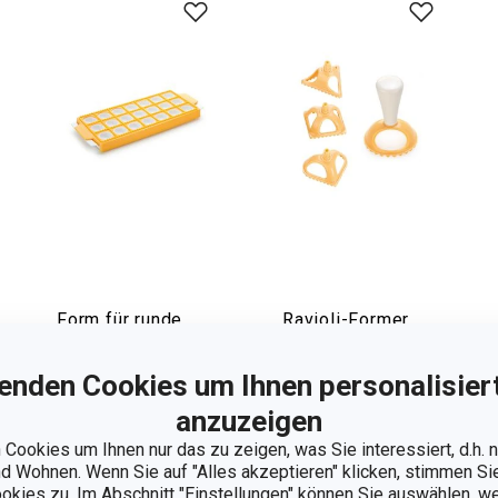
Form für runde
Ravioli-Former
Raviolini DELÍCIA,
DELÍCIA,
21 St.
4 Formen
enden Cookies um Ihnen personalisiert
13,90 €
12,90 €
anzuzeigen
Auf Lager
Auf Lager
Cookies um Ihnen nur das zu zeigen, was Sie interessiert, d.h.
 Wohnen. Wenn Sie auf "Alles akzeptieren" klicken, stimmen S
Warenkorb
Warenkorb
ookies zu. Im Abschnitt "Einstellungen" können Sie auswählen, 