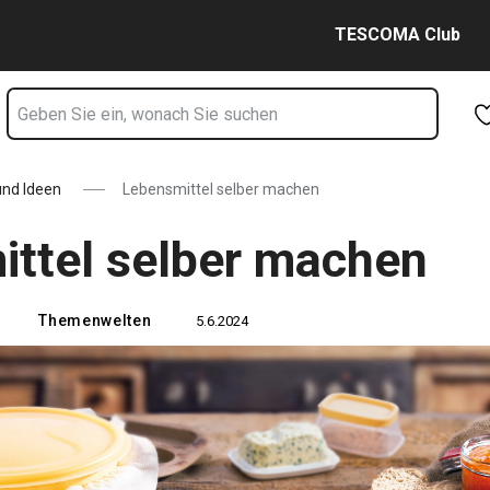
Seite
Zum Hauptinhalt springen
Zur Navigation springen
Zur Suche springen
TESCOMA Club
und Ideen
Lebensmittel selber machen
ttel selber machen
Themenwelten
5.6.2024