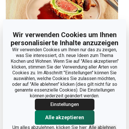
Wir verwenden Cookies um Ihnen
Rinderfilet Wellington (Beef Wellington)
personalisierte Inhalte anzuzeigen
Fleisch
Wir verwenden Cookies um Ihnen nur das zu zeigen,
1.11.2025
was Sie interessiert, d.h. neue Ideen zum Thema
Kochen und Wohnen. Wenn Sie auf "Alles akzeptieren"
klicken, stimmen Sie der Verwendung aller Arten von
Cookies zu. Im Abschnitt "Einstellungen" können Sie
auswählen, welche Cookies Sie zulassen möchten,
oder auf "Alle ablehnen" klicken (dies gilt nicht für so
genannte essenzielle Cookies). Die Einstellungen
können jederzeit geändert werden.
Einstellungen
Wilfleisch-Schmaus
Alle akzeptieren
Um alles abzulehnen, klicken Sie hier:
Alle ablehnen.
Fleisch
15.10.2025