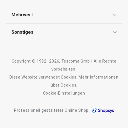
Widerrufsrecht
Versand & Zahlung
Mehrwert
Impressum
FAQ
AGB
TESCOMA Club
Sonstiges
Kontaktformular
Design
Garantie
Meilensteine
Trusted Shops
Rücksendung und Reklamation
Über TESCOMA
Copyright © 1992–2026, Tescoma GmbH Alle Rechte
Qualität
Für Unternehmen
vorbehalten.
Diese Website verwendet Cookies.
Mehr Informationen
Barrierefreiheit
über Cookies.
Cookie-Einstellungen
Professionell gestalteter Online Shop