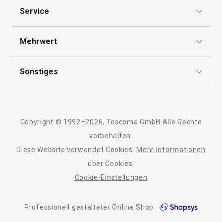
Datenschutz
Service
Widerrufsrecht
Versand & Zahlung
Mehrwert
Impressum
FAQ
AGB
TESCOMA Club
Sonstiges
Kontaktformular
Design
Garantie
Meilensteine
Trusted Shops
Rücksendung und Reklamation
Über TESCOMA
Copyright © 1992–2026, Tescoma GmbH Alle Rechte
Qualität
Für Unternehmen
vorbehalten.
Diese Website verwendet Cookies.
Mehr Informationen
Barrierefreiheit
über Cookies.
Cookie-Einstellungen
Professionell gestalteter Online Shop