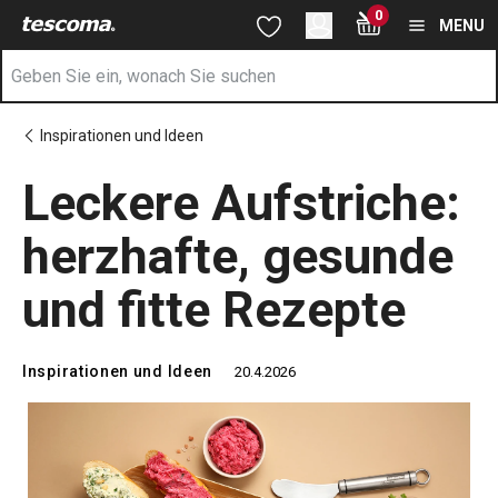
Sie befinden sich auf der Leckere Aufstriche: herzhafte, gesund
0
Zum Hauptinhalt springen
Zur Navigation springen
Zur Suche springen
MENU
Inspirationen und Ideen
Leckere Aufstriche:
herzhafte, gesunde
und fitte Rezepte
Inspirationen und Ideen
20.4.2026