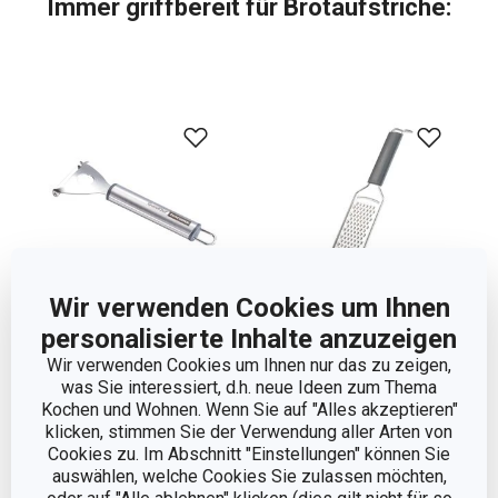
Immer griffbereit für Brotaufstriche:
Wir verwenden Cookies um Ihnen
personalisierte Inhalte anzuzeigen
Wir verwenden Cookies um Ihnen nur das zu zeigen,
Schäler mit Querklinge
Flache Reibe GrandCHEF
was Sie interessiert, d.h. neue Ideen zum Thema
GrandCHEF
Kochen und Wohnen. Wenn Sie auf "Alles akzeptieren"
klicken, stimmen Sie der Verwendung aller Arten von
6,90 €
9,90 €
Cookies zu. Im Abschnitt "Einstellungen" können Sie
Auf Lager
Auf Lager
auswählen, welche Cookies Sie zulassen möchten,