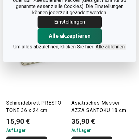
oder auf "Alle ablehnen" klicken (dies gilt nicht für so
Warenkorb
Warenkorb
genannte essenzielle Cookies). Die Einstellungen
können jederzeit geändert werden.
Einstellungen
Alle akzeptieren
Um alles abzulehnen, klicken Sie hier:
Alle ablehnen.
Schneidebrett PRESTO
Asiatisches Messer
TONE 36 x 24 cm
AZZA SANTOKU 18 cm
15,90 €
35,90 €
Auf Lager
Auf Lager