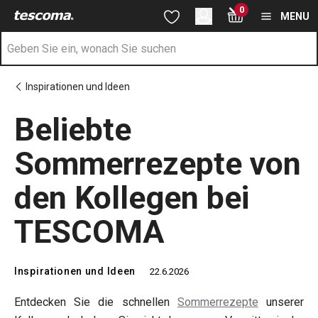
Sie befinden sich auf der Beliebte Sommerrezepte von den Ko
0
Zum Hauptinhalt springen
Zur Navigation springen
Zur Suche springen
MENU
Inspirationen und Ideen
Beliebte
Sommerrezepte von
den Kollegen bei
TESCOMA
Inspirationen und Ideen
22.6.2026
Entdecken Sie die schnellen
Sommerrezepte
unserer