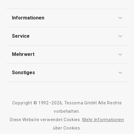
Informationen
Datenschutz
Service
Widerrufsrecht
Versand & Zahlung
Mehrwert
Impressum
FAQ
AGB
TESCOMA Club
Sonstiges
Kontaktformular
Design
Garantie
Meilensteine
Trusted Shops
Rücksendung und Reklamation
Über TESCOMA
Copyright © 1992–2026, Tescoma GmbH Alle Rechte
Qualität
Für Unternehmen
vorbehalten.
Diese Website verwendet Cookies.
Mehr Informationen
Barrierefreiheit
über Cookies.