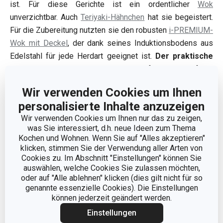
ist. Für diese Gerichte ist ein ordentlicher
Wok
unverzichtbar. Auch
Teriyaki-Hähnchen
hat sie begeistert.
Für die Zubereitung nutzten sie den robusten
i-PREMIUM-
Wok mit Deckel
, der dank seines Induktionsbodens aus
Edelstahl für jede Herdart geeignet ist.
Der praktische
Deckel
lässt sich beim Kochen gut aufstützen und fängt
den Dampf auf, sodass sowohl die Arbeitsplatte als auch
Wir verwenden Cookies um Ihnen
der Tisch sauber bleiben.
personalisierte Inhalte anzuzeigen
Wir verwenden Cookies um Ihnen nur das zu zeigen,
Worauf die Mädels nicht verzichten
was Sie interessiert, d.h. neue Ideen zum Thema
Kochen und Wohnen. Wenn Sie auf "Alles akzeptieren"
können:
klicken, stimmen Sie der Verwendung aller Arten von
Cookies zu. Im Abschnitt "Einstellungen" können Sie
auswählen, welche Cookies Sie zulassen möchten,
oder auf "Alle ablehnen" klicken (dies gilt nicht für so
genannte essenzielle Cookies). Die Einstellungen
können jederzeit geändert werden.
Einstellungen